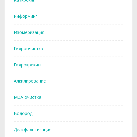
Риформинг
Изомеризация
Гидроочистка
Гидрокрекинг
Алкилирование
МЭА очистка
Водород
Деасфальтизация