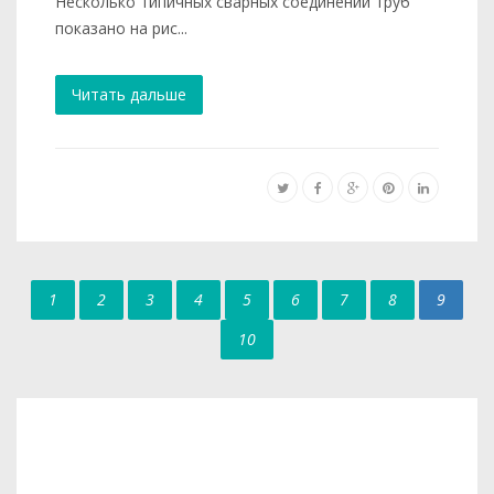
Несколько типичных сварных соединений труб
показано на рис...
Читать дальше
1
2
3
4
5
6
7
8
9
10