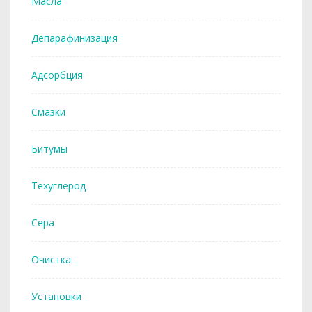
Масла
Депарафинизация
Адсорбция
Смазки
Битумы
Техуглерод
Сера
Очистка
Установки