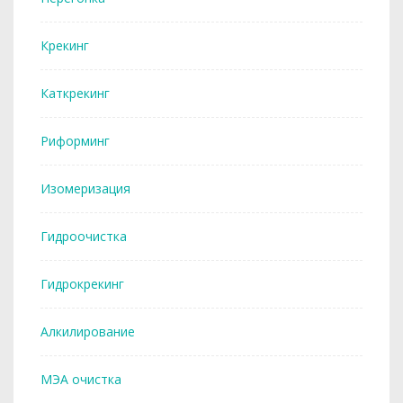
Крекинг
Каткрекинг
Риформинг
Изомеризация
Гидроочистка
Гидрокрекинг
Алкилирование
МЭА очистка