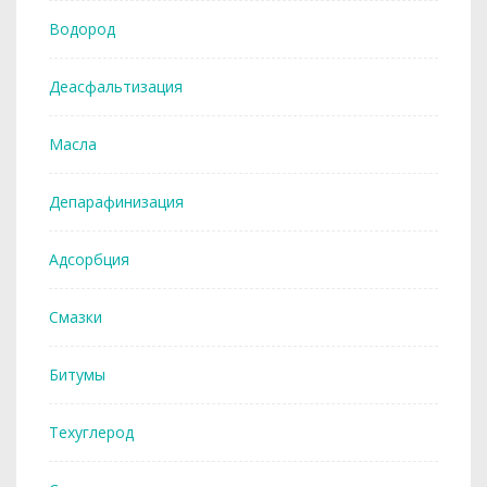
Водород
Деасфальтизация
Масла
Депарафинизация
Адсорбция
Смазки
Битумы
Техуглерод