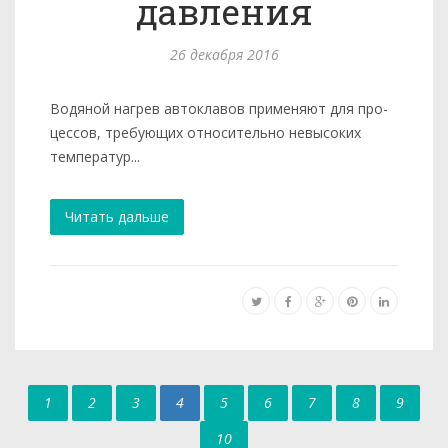
давления
26 декабря 2016
Водяной нагрев автоклавов применяют для про­
цессов, требующих относительно невы­соких
температур...
Читать дальше
1
2
3
4
5
6
7
8
9
10