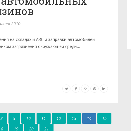
 автомобильных
нзинов
 июля 2010
ения на складах и АЗС и заправки автомобилей
иком загрязнения окружающей среды...
8
9
10
11
12
13
14
15
18
19
20
21