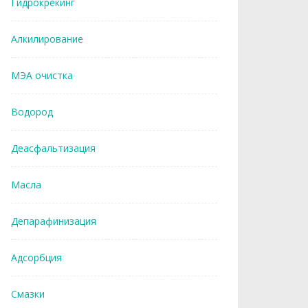
Гидрокрекинг
Алкилирование
МЭА очистка
Водород
Деасфальтизация
Масла
Депарафинизация
Адсорбция
Смазки