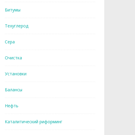
Битумы
Техуглерод
Сера
Очистка
Установки
Балансы
Нефть
Каталитический риформинг