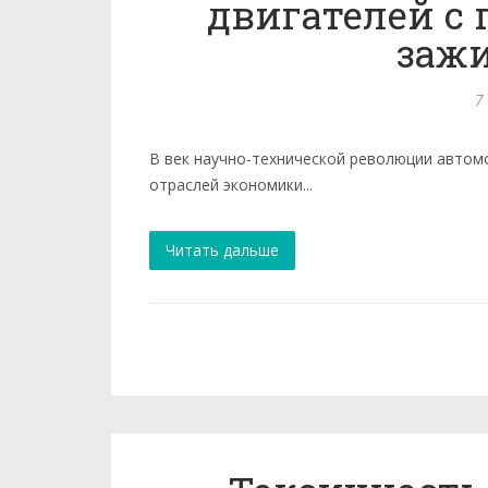
двигателей с
заж
7
В век научно-технической революции автом
отраслей экономики...
Читать дальше