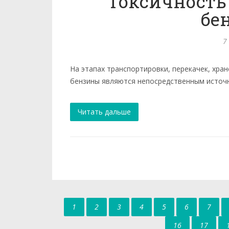
Токсичность
бе
7
На этапах транспортировки, перекачек, хран
бензины являются непосредственным источн
Читать дальше
1
2
3
4
5
6
7
16
17