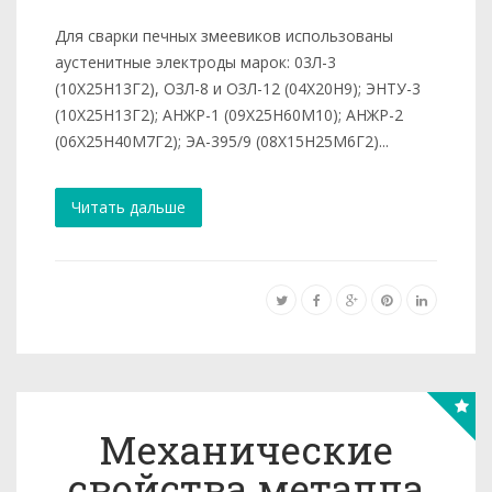
Для сварки печных змеевиков использованы
аустенитные электроды марок: 03Л-3
(10Х25Н13Г2), ОЗЛ-8 и ОЗЛ-12 (04Х20Н9); ЭНТУ-3
(10Х25Н13Г2); АНЖР-1 (09Х25Н60М10); АНЖР-2
(06Х25Н40М7Г2); ЭА-395/9 (08Х15Н25М6Г2)...
Читать дальше
Механические
свойства металла