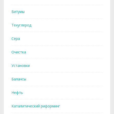
Битумы
Техуглерод
Сера
Очистка
Установки
Балансы
Нефть
Каталитический риформинг