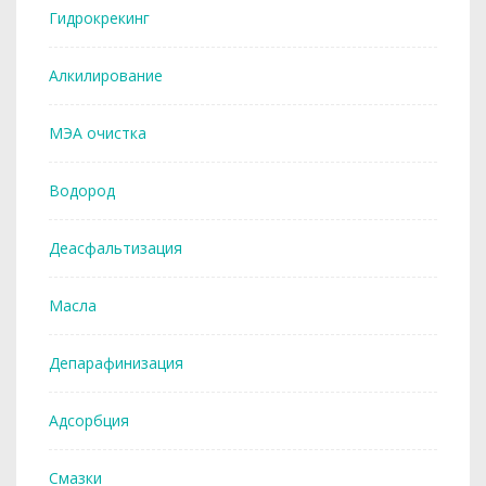
Гидрокрекинг
Алкилирование
МЭА очистка
Водород
Деасфальтизация
Масла
Депарафинизация
Адсорбция
Смазки