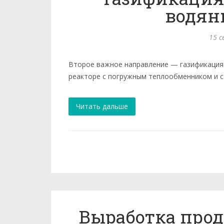
водян
15 с
Второе важное направление — газификация 
реакторе с погружным теплооб­менником и 
Читать дальше
Выработка прод