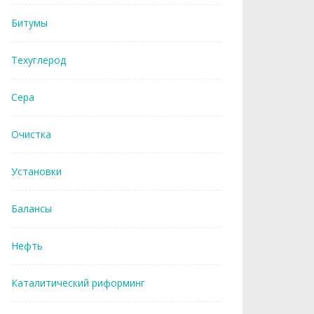
Битумы
Техуглерод
Сера
Очистка
Установки
Балансы
Нефть
Каталитический риформинг