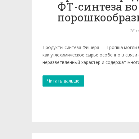
ФТ-синтеза во
порошкообразн
16 с
Продукты синтеза Фишера — Тропша могли б
как углехимическое сырье особенно в свя
неразветвленный характер и содержат много
Читать дальше