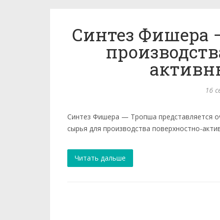
Синтез Фишера 
производств
активн
16 с
Синтез Фишера — Тропша представляется оч
сырья для производства поверх­ностно-актив
Читать дальше