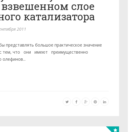
 взвешенном слое
ого катализатора
ентября 2011
ы представлять боль­шое практическое значение
зи с тем, что они имеют преимущественно
 олефинов...