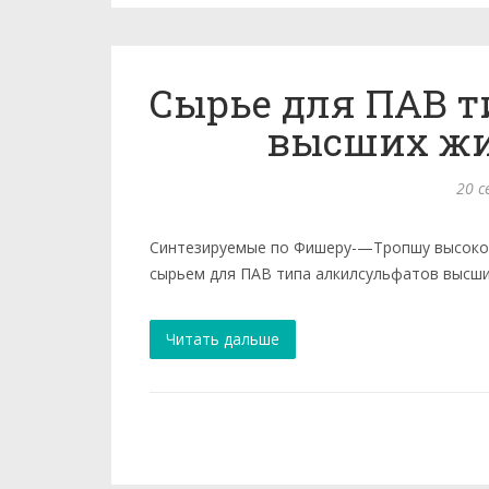
Сырье для ПАВ т
высших жи
20 с
Синтезируемые по Фишеру-—Тропшу высоко
сырьем для ПАВ типа алкилсульфатов высших
Читать дальше