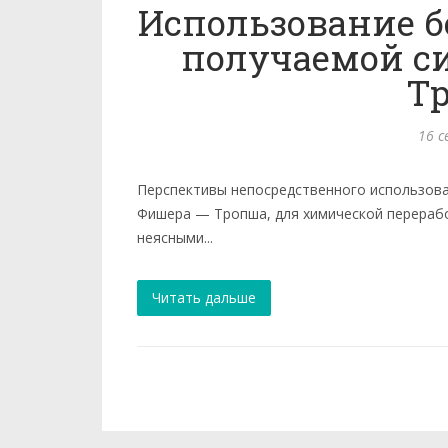
Использование б
получаемой с
Т
16 с
Перспективы непосредственного использова
Фишера — Тропша, для химической перерабо
неясными...
Читать дальше