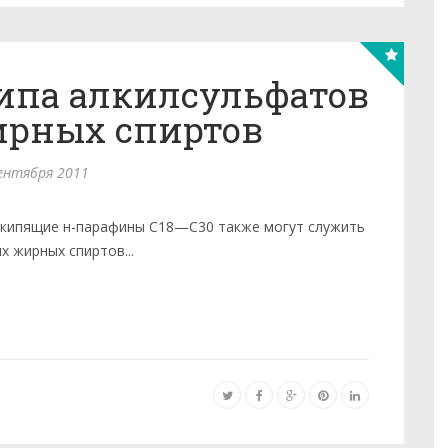
ипа алкилсульфатов
рных спиртов
ентября 2011
кипящие н-парафины C18—С30 также могут служить
 жирных спиртов...