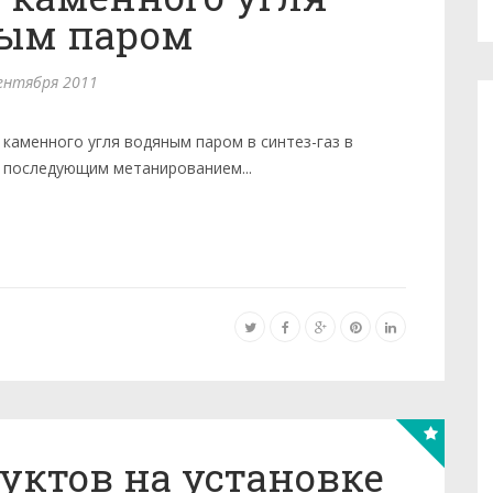
ым паром
ентября 2011
каменного угля водяным паром в синтез-газ в
с последующим метанированием...
уктов на установке