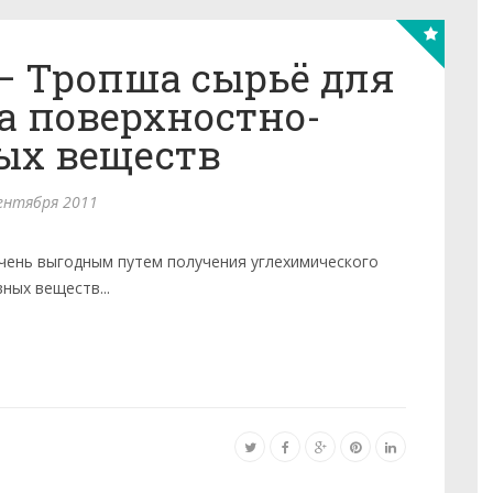
— Тропша сырьё для
а поверхностно-
ых веществ
ентября 2011
ень выгодным пу­тем получения углехимического
ных веществ...