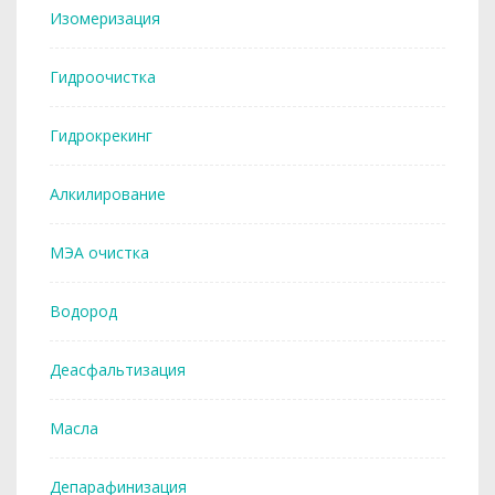
Изомеризация
Гидроочистка
Гидрокрекинг
Алкилирование
МЭА очистка
Водород
Деасфальтизация
Масла
Депарафинизация