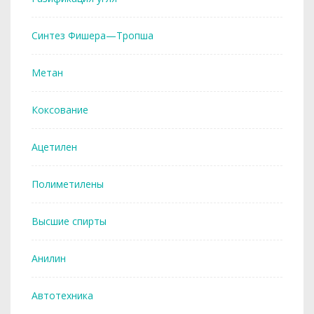
Синтез Фишера—Тропша
Метан
Коксование
Ацетилен
Полиметилены
Высшие спирты
Анилин
Автотехника