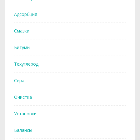
Адсорбция
Смазки
Битумы
Техуглерод
Сера
Очистка
Установки
Балансы