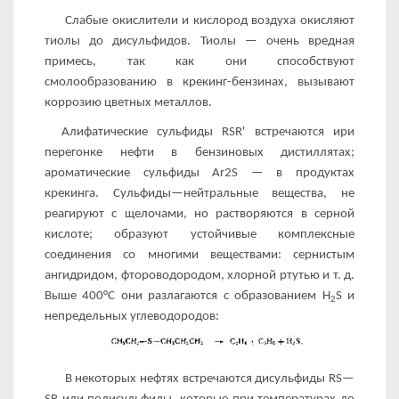
Слабые окислители и кислород воздуха окисляют
тиолы до дисульфидов. Тиолы — очень вредная
примесь, так как они способствуют
смолообразованию в крекинг-бензинах, вызывают
коррозию цветных металлов.
Алифатические сульфиды RSR' встречаются ири
перегонке нефти в бензиновых дистиллятах;
ароматические сульфиды Ar2S — в продуктах
крекинга. Сульфиды—нейтральные ве­щества, не
реагируют с щелочами, но растворяются в серной
кислоте; образуют устойчивые комплексные
соединения со мно­гими веществами: сернистым
ангидридом, фтороводородом, хлорной ртутью и т. д.
Выше 400°С они разлагаются с образо­ванием H
S и
2
непредельных углеводородов:
В некоторых нефтях встречаются дисульфиды RS—