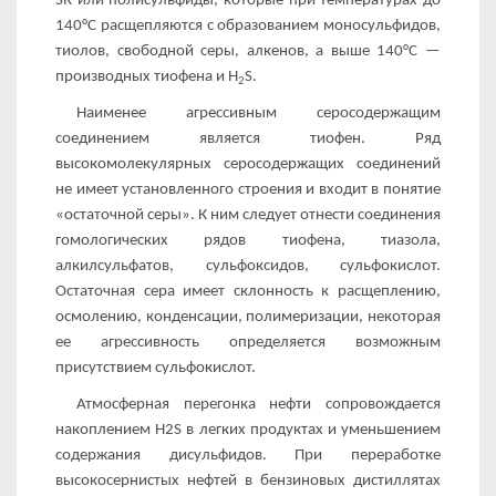
SR или полисульфиды, которые при температурах до
140°С расщеп­ляются с образованием моносульфидов,
тиолов, свободной серы, алкенов, а выше 140°С —
производных тиофена и H
S.
2
Наименее агрессивным серосодержащим
соединением яв­ляется тиофен. Ряд
высокомолекулярных серосодержащих со­единений
не имеет установленного строения и входит в понятие
«остаточной серы». К ним следует отнести соединения
гомоло­гических рядов тиофена, тиазола,
алкилсульфатов, сульфоксидов, сульфокислот.
Остаточная сера имеет склонность к рас­щеплению,
осмолению, конденсации, полимеризации, некоторая
ее агрессивность определяется возможным
присутствием суль­фокислот.
Атмосферная перегонка нефти сопровождается
накоплением H2S в легких продуктах и уменьшением
содержания дисуль­фидов. При переработке
высокосернистых нефтей в бензиновых дистиллятах