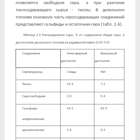
появляется свободная сера, а при разгонке
тиолсодержащего сырья - тиолы. В дизельном
топливе основную часть серосодержащих соединений
представляют сульфиды и остаточная сера (табл. 2.6).
Таблица 2.6 Распределение серы, % от содержания общее серы, в
дистиллятах дизельного топлива из радаевской нефти (3,05 % S)
Соединения
Атмосферный
Вакуумный
дистиллят
дистиллят
Сероводород
Следы
Нет
Тиолы
14.6
7,2
Сера свободная
2,0
0.4
Сульфиды:
64,5
83.9
алифатические
ароматические
5,6
0,4