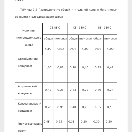
Таблица 2.5 Распределение общей и тиольной серы в бензнноиых
фракциях тиолсодержащего сырья
С5-85 С
C5 - 180 C
85 - 180 С
Источник
тиолсодержащего
общая
тиольная
общая
тиольная
общая
тиольная
сырья
сера
сера
сера
сера
сера
сера
Оренбургский
кон­денсат
1,10
0,85
0,90
0,60
0,85
0,47
Астраханский
0,45
0,35
0,43
0,23
0,40
0,24
кон­денсат
Карачаганакский
0,70
0.35
0,40
0,25
0,35
0,18
конденсат
0,45—
0,25—
0,35—
0,20—
0,30—
0,20—
Тиолсодержащие
нефти