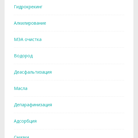
Гидрокрекинг
Алкилирование
МЭА очистка
Водород
Деасфальтизация
Масла
Депарафинизация
Адсорбция
Смазки