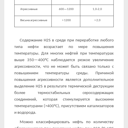
Агрессивные
600—1200
1,0-2,0
Весьма агрессивные
> 1200
> 2,0
Содержание H2S в среде при переработке любого
типа нефти возрастает по мере повышения
температуры. Для многих нефтей при температурах
выше 350—400°С наблюдается резкое увеличение
агрессивности, что не может быть связано только с
повышением температуры среды. Причиной
повышения агрес­сивности является дополнительное
выделение H2S в результате термической деструкции
более термостабильных серосодержа­щих
соединений, которая стимулируется высокими
температу­рами (>400°С), присутствием катализаторов
и водорода.
Можно классифицировать нефть по количеству