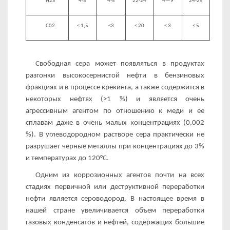
H2S
4-5
4-5
22-24
4—9
24-25
С02
< 1,5
<3
< 20
< 3
< 5
Свободная сера может появляться в продуктах
разгонки высокосернистой нефти в бензиновых
фракциях и в процессе крекинга, а также содержится в
некоторых нефтях (>1 %) и является очень
агрессивным агентом по отношению к меди и ее
сплавам даже в очень малых концентрациях (0,002
%). В углеводородном растворе сера практически не
разрушает черные металлы при концентрациях до 3%
и температурах до 120°С.
Одним из коррозионных агентов почти на всех
стадиях первичной или деструктивной переработки
нефти является се­роводород. В настоящее время в
нашей стране увеличивается объем переработки
газовых конденсатов и нефтей, содержащих большие