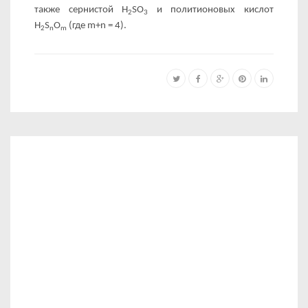
также сернистой H
SO
и политионовых кислот
2
3
H
S
O
(где m+n = 4).
2
n
m