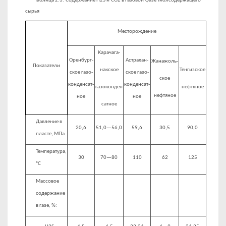
Таблица 2.3. Содержание H2S и СО2 в газовой фазе тиолсодержащего
сырья
Месторождение
Карачага-
Оренбург­
Астрахан­
Жанажоль-
Показатели
накское
Тенгизское
ское газо­
ское газо­
ское
конденсат­
конденсат­
газоконден­
нефтяное
нефтяное
ное
ное
сатное
Давление в
20,6
51,0—56,0
59,6
30,5
90,0
пласте, МПа
Температура,
30
70—80
110
62
125
°С
Массовое
содержа­ние
в газе, %: