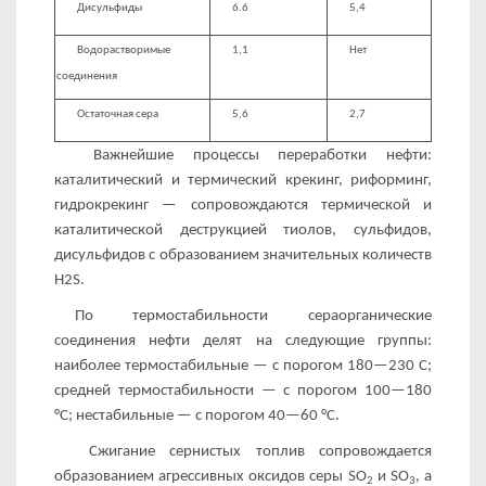
Дисульфиды
6.6
5,4
Водорастворимые
1,1
Нет
соединения
Остаточная сера
5,6
2,7
Важнейшие процессы переработки нефти:
каталитический и термический крекинг, риформинг,
гидрокрекинг — сопровож­даются термической и
каталитической деструкцией тиолов, сульфидов,
дисульфидов с образованием значительных коли­честв
H2S.
По термостабильности сераорганические
соединения нефти делят на следующие группы:
наиболее термостабильные — с порогом 180—230 С;
средней термостабильности — с порогом 100—180
°С; нестабильные — с порогом 40—60 °С.
Сжигание сернистых топлив сопровождается
образованием агрессивных оксидов серы SО
и SO
, а
2
3