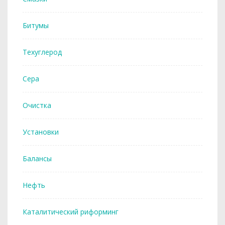
Битумы
Техуглерод
Сера
Очистка
Установки
Балансы
Нефть
Каталитический риформинг