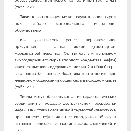
образующе­гося при перегонке нефти при 350 °С H2S
(табл. 2.4).
Такая классификация может служить ориентиром
при вы­боре материального исполнения
оборудования.
Как указывалось ранее, первоначальное
присутствие в сырье тиолов {тиоспиртов,
меркаптанов) невелико. Отличительным при­знаком
тиолсодержащего сырья (газового конденсата, нефти)
является высокое содержание тиольной и общей серы
в голов­ных бензиновых фракциях при относительно
невысоком содер­жании общей серы в исходном сырье
(табл. 2.5).
Тиолы могут образовываться из сераорганических
соедине­ний в процессах деструктивной переработки
нефти. Они отли­чаются низкой термостабилыюстью и
при нагреве нефти или нефтепродуктов образуют
активные радикалы сераорганических соединений и
H2S.