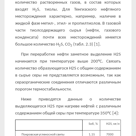
количество растворенных газов, в состав которых
входят H
S, тиолы. Для Тенгизского нефтяного
2
месторождения характерно, например, наличие в
жидкой фазе метил-, этил- и пропилтиолов. В газовой
части тиолсодержащего сырья (неф­ти, газового
конденсата) почти всех месторождений имеется
большое количество H
S, СО
(табл. 2.3) [1].
2
2
При переработке нефти заметное выделение H2S
начинается при температуре выше 200°С. Связать
количество образующе­гося H2S с общим содержанием
в сырье серы не представляется возможным, так как
сераорганические соединения отличаются различным
порогом термостабильности.
Ниже приводятся данные о количестве
выделяющегося H2S при нагреве нефтей с различным
содержанием общей серы при температуре 350°С [4]:
Sоб, %
H2S, мг/л
Покровская угленосной свиты
1,15
7000