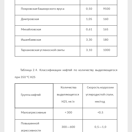
Покровская башкирского яруса
0,50
9500
Дмитровская
1,05
160
Михайловская
0,61
165
Ишамбаевская
3,30
180
Тархановская угленосной свиты
3,10
1000
Таблица 2.4. Классификации нефтей по количеству выделяющегося
при 350 °С H2S
Количества
Скорость коррозии
выделяю­щегося
углеродистой стали,
Группа нефтей
H2S, мг/л
мм/год
Малоагрессивные
< 300
<0,5
Повышенной
300—600
0,5—1,0
агрессивности