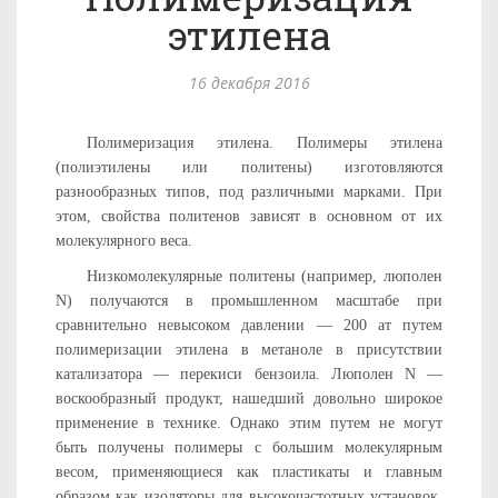
этилена
16 декабря 2016
Полимеризация этилена. Полимеры этилена
(полиэтилены или политены) изготовляются
разнообразных типов, под различными марками. При
этом, свойства политенов зависят в основном от их
молекулярного веса.
Низкомолекулярные политены (например, люполен
N) полу­чаются в промышленном масштабе при
сравнительно невысоком давлении — 200 ат путем
полимеризации этилена в метаноле в присутствии
катализатора — перекиси бензоила. Люполен N —
воскообразный продукт, нашедший довольно широкое
примене­ние в технике. Однако этим путем не могут
быть получены по­лимеры с большим молекулярным
весом, применяющиеся как пластикаты и главным
образом как изоляторы для высокочастот­ных установок.