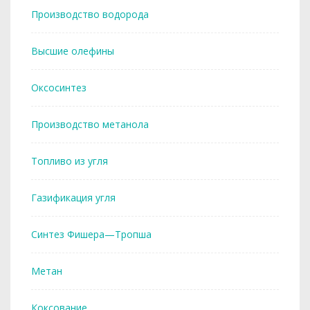
Производство водорода
Высшие олефины
Оксосинтез
Производство метанола
Топливо из угля
Газификация угля
Синтез Фишера—Тропша
Метан
Коксование