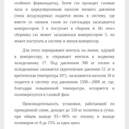
особенно формальдегид. Затем газ проходит газовые
часы и циркуляционным насосом низкого давления
(типа воздухо­дувки) подается вновь в систему, где
вместе со свежим газом из газгольдера засасывается
компрессором 3 и поступает в сбор­ник 4. Из этого
сборника газ может засасываться компрес­сором 5, но
может поступать в систему и минуя компрес­сор.
Для этого перекрывают вентиль на линии, идущей
к компрес­сору, и открывают вентиль к водяному
холодильнику 17. Под давлением 300 ат этилен в
холодильнике сжижается (критиче­ское давление 51 ат и
критическая температура 10°), засасы­вается насосом 18 и
подается в систему под давлением 1500—2000 ат, где,
благодаря повышенной температуре, испа­ряется и
полимеризуется в газовой фазе.
Производительность установки, работающей по
приведенной схеме, доходит до 550 кг политена в сутки,
при общем выходе 93—96% по этилену и выходе
полимеров от 8 до 15% за один цикл.