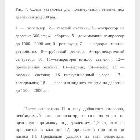
Рис. 7. Схема установки для полимеризации этилена под
давлением до 2000 am.
1 — газгольдер; 2— газовый счетчик; 3—компрессор на
давление 300 am; 4—сборник; 5—дожимающий компрессор
до 1500—2000 am; 6—резервуар; 7 — предохранительное
устройство; 8—трубчатый реактор; 9—промежуточный
сепаратор; 10, 11—сепараторы низкого давления; 12—
промывочная колонна; 13—мерник; 14—насос; 15 —
газовый счетчик; 16—циркуляционный насос; 17—
холодильник; 18 — насос для жидкого этилена на давление
до 1500—2000 am.
После сепаратора 11 к газу добавляют кислород,
необходи­мый как катализатор, и газ поступает на
щелочную промывку под давлением 1,5 ат, которая
проводится в колонне 12, орошае­мой при помощи
насоса 14. Промывкой удаляют из газа альде­гиды,