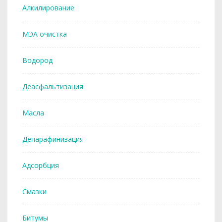
Алкилирование
МЭА очистка
Водород
Деасфальтизация
Масла
Депарафинизация
Адсорбция
Смазки
Битумы