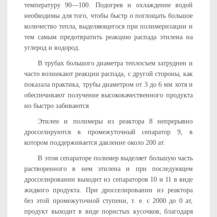
температуру 90—100. Подогрев и охлаждение водой
необходимы для того, чтобы быстр о поглощать большое
количество тепла, выделяющегося при полимеризации и
тем самым предотвратить реакцию распада этилена на
углерод и водород.
В трубах большого диаметра теплосъем затруднен и
часто возникают реакции распада, с другой стороны, как
показала практика, трубы диаметром от 3 до 6 мм хотя и
обеспечивают получение высококачественного продукта
но быстро забиваются
Этилен и полимеры из реактора 8 непрерывно
дросселируются в промежуточный сепаратор 9, в
котором поддерживается давле­ние около 200 ат.
В этом сепараторе полимер выделяет большую часть
раство­ренного в нем этилена и при последующем
дросселировании
выходит из сепараторов 10 и 11 в виде
жидкого продукта. При дросселировании из реактора
без этой промежуточной ступени, т. е. с 2000 до 0 ат,
продукт выходит в виде пористых кусочков, благодаря