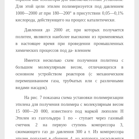
Для этой цели этилен полимеризуется под давлением
1000—2000 ат при 180—200° в присутствии 0,05—0,1%
кислорода, действующего на процесс каталитически.
Давления до 2000 ат, при которых получается
политен, являются наиболее высокими из применяемых
в настоящее время при проведении промышленных
химических процессов под да- влением
Имеется несколько схем получения политена с
большим мо­лекулярным весом, отличающихся в
основном устройством реак­торов (с механическим
перемешиванием газа, трубчатых или с различными
видами насадок).
На рис. 7 показана схема установки полимеризации
этилена для получения полимера с молекулярным весом
15 000—20 000, известного под маркой люполен Н
Этилен из газгольдера 1 по - ступает через газовый
счетчик 2 на первую ступень компрес­сора 3,
сжимающего газ до давления 300 а т. Из компрессора
этилен попадает в сборник 4, из которого засасывается