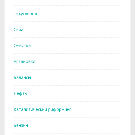
Техуглерод
Сера
Очистка
Установки
Балансы
Нефть
Каталитический риформинг
Бензин