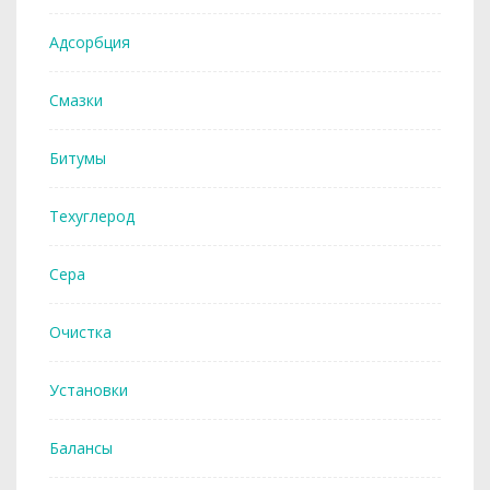
Адсорбция
Смазки
Битумы
Техуглерод
Сера
Очистка
Установки
Балансы