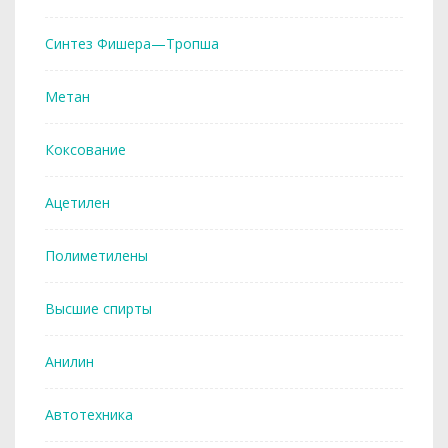
Синтез Фишера—Тропша
Метан
Коксование
Ацетилен
Полиметилены
Высшие спирты
Анилин
Автотехника