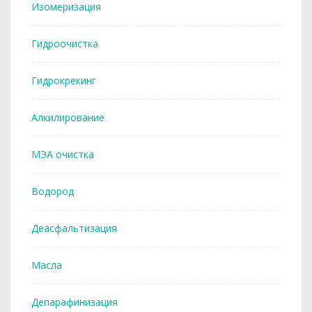
Изомеризация
Гидроочистка
Гидрокрекинг
Алкилирование
МЭА очистка
Водород
Деасфальтизация
Масла
Депарафинизация