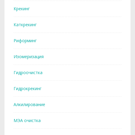
Крекинг
Каткрекинг
Риформинг
Изомеризация
Гидроочистка
Гидрокрекинг
Алкилирование
МЭА очистка