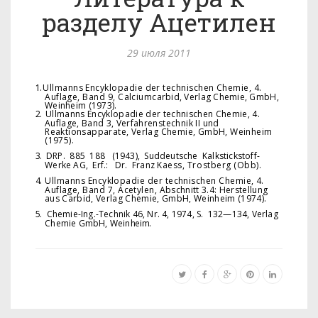
разделу Ацетилен
29 июля 2011
1.
Ullmanns
Encyklopadie
der technischen Chemie, 4.
Auflage, Band 9, Calcium
carbid, Verlag Chemie, GmbH,
Weinheim (1973).
2.
Ullmanns
Encyklopadie
der technischen Chemie, 4.
Auflage, Band 3, Verfahrens
technik II und
Reaktionsapparate, Verlag Chemie, GmbH, Weinheim
(1975).
3.
DRP.
885
188
(1943),
Suddeutsche
Kalkstickstoff-
Werke AG,
Erf.:
Dr.
Franz
Kaess, Trostberg (Obb).
4.
Ullmanns
Encyklopadie
der technischen Chemie, 4.
Auflage, Band 7, Acetylen,
Abschnitt 3.4: Herstellung
aus Carbid, Verlag Chemie, GmbH, Weinheim (1974).
5.
Chemie-Ing.-Technik 46, Nr. 4, 1974, S.
132—134, Verlag
Chemie GmbH, Wein
heim.