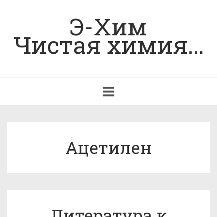
Э-Хим
Чистая химия...
Toggle
navigation
Ацетилен
Литература к