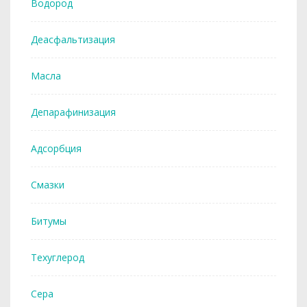
Водород
Деасфальтизация
Масла
Депарафинизация
Адсорбция
Смазки
Битумы
Техуглерод
Сера