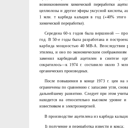
возникновением химической переработки ацети
целлюлозы и другие эфиры уксусной
кислоты, а
1 млн. т
карбида кальция в год («40% этого
химической переработке).
Середина 60-х годов была вершиной — прои
год. В 50-е годы была разработана и построе
карбида мощностью
40
MB
-А. Впоследствии 
этилена, и оно по экономическим соображениям с
заменил карбидный ацетилен в синтезе орг
сократилось—к 1974 г. со­
ставило около 3 мл
органических производных.
После повышения в конце 1973 г. цен на н
ограничены по сравнению с запасами угля, снов
дальнейшему развитию. Сле­
дует при этом учиты
находится на относительно высоком уровне и 
известняком и электроэнергией.
В производстве ацетилена из карбида кальц
1)
получение и переработка извести и кокса;