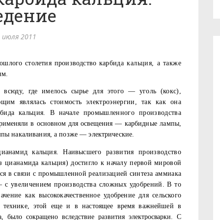
едение
 июля 2011
ошлого столетия производство кар­
бида кальция, а также
ям.
 всюду, где имелось сырье для этого — уголь (кокс),
ющим явля­лась стоимость электроэнергии, так как она
рбида кальция. В начале промышленного производства
применяли в основном для освещения —
карбидные лампы,
мпы накали­вания, а позже — электрические.
 цианамид кальция. Наивысшего
развития производство
 циан­
амида кальция) достигло к началу первой мировой
ься в связи с промышленной реализацией синтеза аммиака
— с увеличением производства сложных удобрений. В то
начение
как высококачественное удобрение для сельского
й технике, этой еще и в настоящее время важнейшей в
а, было сокращено вследствие развития
электросварки. С