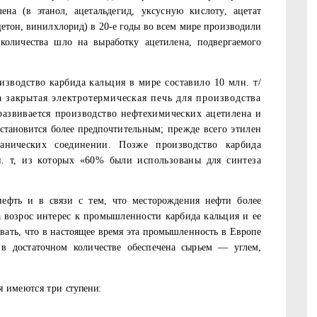
лена (в этанол,
ацетальдегид, уксусную кислоту, ацетат
цетон, винилхлорид) в 20-е годы во всем мире производили
 количества шло на выработку ацетилена,
подвергаемого
зводство карбида кальция в мире составило 10 млн. т/
на
закрытая электротермическая печь для производства
развивается производство нефтехимических ацетилена
и
тановится более предпочти­
тельным; прежде всего этилен
ани­
ческих соединении. Позже производство карбида
н. т, из которых «60% были использованы для синтеза
ефть и в связи с тем, что место­рождения нефти более
а возрос
интерес к промышленности карбида кальция и ее
вать, что в настоящее время эта промышленность в Европе
в достаточном количестве обеспе­
чена сырьем — углем,
ия имеются три
ступени: