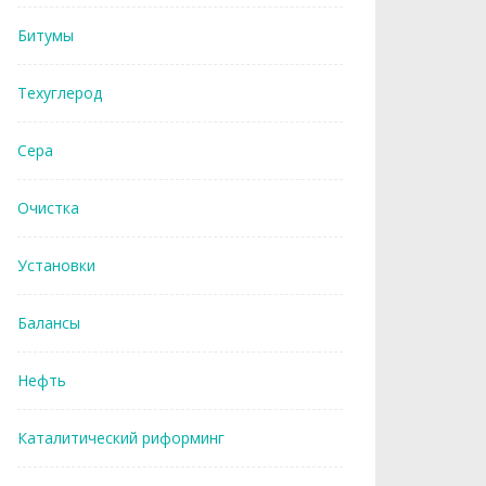
Битумы
Техуглерод
Сера
Очистка
Установки
Балансы
Нефть
Каталитический риформинг