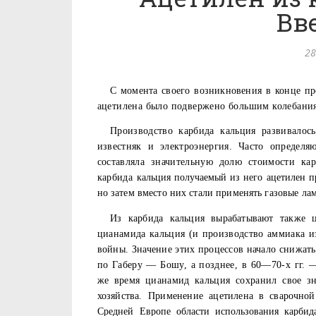
Вв
28
С момента своего возникновения в конце пр
ацетилена было подвержено большим колебани
Производство карбида кальция развивалось
известняк и электроэнергия. Часто определя
составляла значительную долю стоимости ка
карбида
кальция получаемый из него ацетилен 
но затем вместо них стали применять газовые ла
Из карбида кальция вырабатывают также
цианамида кальция (и производство аммиака из
войны. Значение этих про­цессов начало снижат
по Габеру — Бошу, а позднее, в 60—70-х гг. 
же время цианамид кальция сохранил свое з
хозяйства. Применение ацети­
лена в сварочно
Средней
Европе области использования карбид