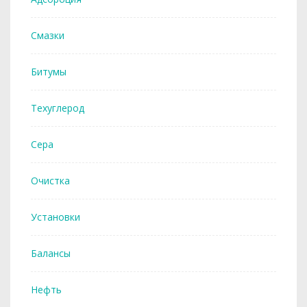
Смазки
Битумы
Техуглерод
Сера
Очистка
Установки
Балансы
Нефть