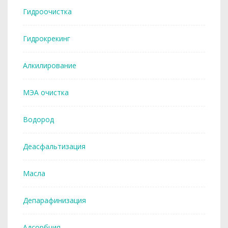
Гидроочистка
Гидрокрекинг
Алкилирование
МЭА очистка
Водород
Деасфальтизация
Масла
Депарафинизация
Адсорбция