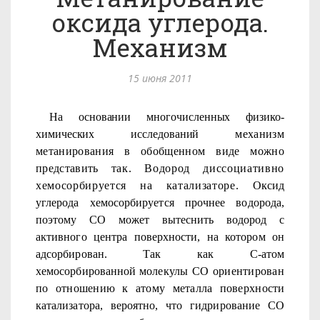
оксида углерода.
Механизм
15 июня 2011
На основании многочисленных физико-
химических исследований
механизм
метанирования в обобщенном виде можно
представить
так. Водород диссоциативно
хемосорбируется на катализаторе.
Оксид
углерода хемосорбируется прочнее водорода,
поэтому СО может вытеснить водород с
активного центра поверхности, на ко­тором он
адсорбирован. Так как С-атом
хемосорбированной моле­
кулы СО ориентирован
по отношению к атому металла поверхно­
сти
катализатора, вероятно, что гидрирование СО