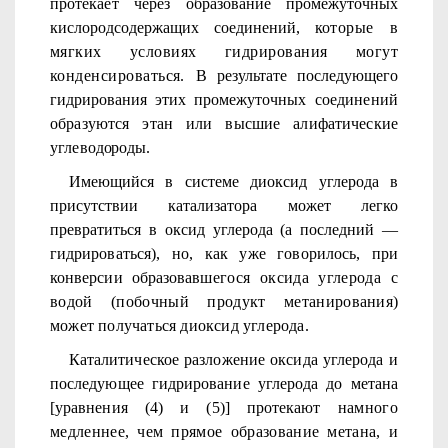
протекает через
образование промежуточных
кислородсодержащих соединений, ко­
торые в
мягких условиях гидрирования могут
конденсироваться.
В результате последующего
гидрирования этих промежуточных
соединений
образуются этан или высшие алифатические
углево­
дороды.
Имеющийся в системе диоксид углерода в
присутствии катали­затора может легко
превратиться в оксид углерода (а последний —
гидрироваться), но, как уже говорилось, при
конверсии образовав­
шегося оксида углерода с
водой (побочный продукт метанирова­
ния)
может получаться диоксид углерода.
Каталитическое разложение оксида углерода и
последующее гидрирование углерода до метана
[уравнения (4) и (5)] протекают
намного
медленнее, чем прямое образование метана, и