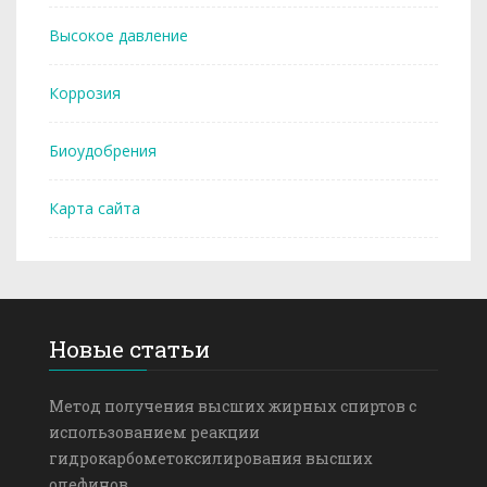
Высокое давление
Коррозия
Биоудобрения
Карта сайта
Новые статьи
Метод получения высших жирных спиртов с
использованием реакции
гидрокарбометоксилирования высших
олефинов