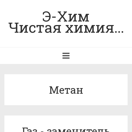
Э-Хим
Чистая химия...
Toggle
navigation
Метан
Газ - заменитель