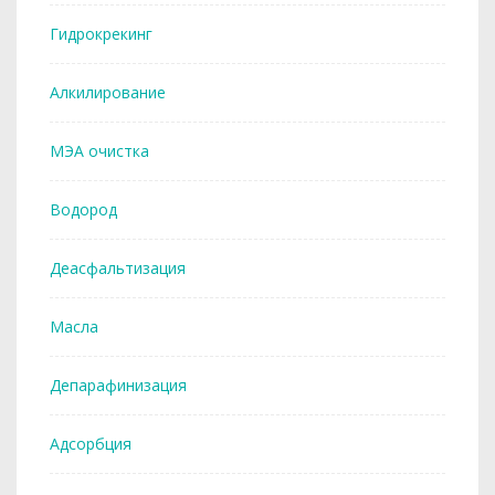
Гидрокрекинг
Алкилирование
МЭА очистка
Водород
Деасфальтизация
Масла
Депарафинизация
Адсорбция