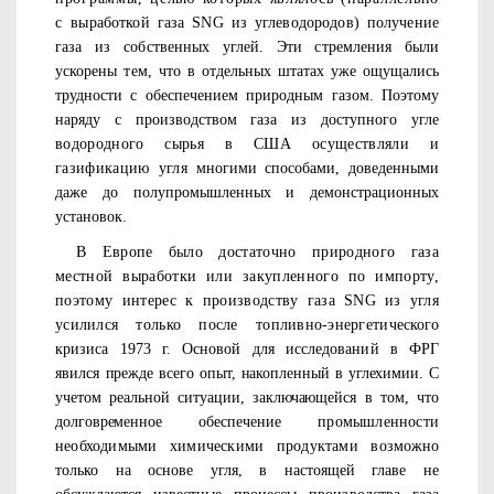
с
выработкой газа
SNG
из углеводородов) получение
газа из соб­
ственных углей. Эти стремления были
ускорены тем, что в отдель­
ных штатах уже ощущались
трудности с обеспечением природным газом. Поэтому
наряду с производством газа из доступного угле­
водородного сырья в США осуществляли и
газификацию угля
многими способами, доведенными
даже до полупромышленных и демонстрационных
установок.
В Европе было достаточно природного газа
местной выработ­ки или закупленного по импорту,
поэтому интерес к производст­
ву газа
SNG
из угля
усилился только после топливно-энергети­
ческого
кризиса 1973 г. Основой для исследований в ФРГ
явился
прежде всего опыт, накопленный в углехимии. С
учетом реальной ситуации, заключающейся в том, что
долговременное обеспечение
промышленности
необходимыми химическими продуктами воз­
можно
только на основе угля, в настоящей главе не