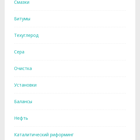
Смазки
Битумы
Техуглерод
Сера
Очистка
Установки
Балансы
Нефть
Каталитический риформинг