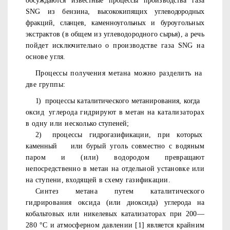
обсуждаются
известные процессы производства газа
SNG
из бензина, высоко
кипящих углеводородных
фракций, сланцев, каменноугольных и
буроугольных
экстрактов (в общем из углеводородного сырья), а
речь
пойдет исключительно о производстве газа
SNG
на
основе
угля.
Процессы получения метана можно разделить на
две группы:
1)
процессы каталитического метанирования, когда
оксид
уг­
лерода гидрируют в метан на катализаторах
в одну или несколь­
ко ступеней;
2)
процессы
гидрогазификации,
при
которых
каменный
или
бурый уголь совместно с водяным
паром и (или) водородом пре
вращают
непосредственно в метан на отдельной установке или
на ступени, входящей в схему газификации.
Синтез метана путем каталитического
гидрирования оксида
(или диоксида) углерода на
кобальтовых или никелевых катали­
заторах при 200—
280 °С и атмосферном давлении [1] является
крайним