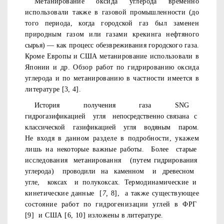
Метанирование оксида углерода временно
использовали так­
же в газовой промышленности (до
того периода, когда городской
газ был заменен
природным газом или газами крекинга нефтяно­
го
сырья) — как процесс обезвреживания городского газа.
Кроме
Европы и США метанирование использовали в
Японии и др. Об­
зор работ по гидрированию оксида
углерода и по метанированию в частности имеется в
литературе [3, 4].
История
получения
газа
SNG
гидрогазификацией
угля
непосредственно связана
с
классической
газификацией
угля
водяным
паром
.
Не входя в данном разделе в подробности, укажем
лишь на
некоторые важные работы.
Более
старые
исследования
метанировання
(путем
гидрирования
углерода)
проводили
на
каменном
и
древесном
угле,
коксах
и
полукоксах. Термодинамические и
кинетические данные
[
7,
8],
а также суще
ствующее
состояние работ по гидрогенизации углей в ФРГ
[9]
и США [6, 10]
изложены в литературе.