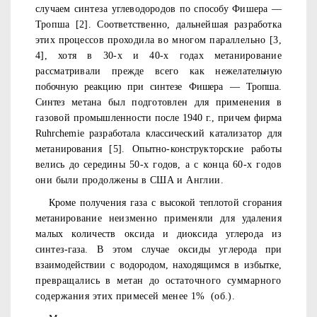
случаем синтеза углеводородов по способу Фишера —
Тропша [2]. Соответственно, дальнейшая разработка
этих процес­
сов проходила во многом параллельно [3,
4], хотя в 30-х и 40-х
годах метанирование
рассматривали прежде всего как нежела­
тельную
побочную реакцию при синтезе Фишера — Тропша.
Синтез
метана был подготовлен для применения в
газовой промышлен­
ности после 1940 г., причем фирма
Ruhrchemie
разработала клас­
сический катализатор для
метанирования [5]. Опытно-конструк­
торские работы
велись до середины 50-х годов, а с конца 60-х го­
дов
они были продолжены в США и Англии.
Кроме получения газа с высокой теплотой сгорания
метаниро­
вание неизменно применяли для удаления
малых количеств окси­
да и диоксида углерода из
синтез-газа. В этом случае оксиды уг­
лерода при
взаимодействии с водородом, находящимся в избытке,
превращались в метан до остаточного суммарного
содержания
этих примесей менее 1%
(об.).