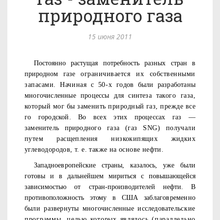
природного газа
15 июня 2011
Постоянно растущая потребность разных стран в
природном газе
ограничивается их собственными
запасами. Начиная с 50-х го­
дов были разработаны
многочисленные процессы для синтеза та­
кого газа,
который мог бы заменить природный газ, прежде все­
го городской. Во всех этих процессах газ —
заменитель природно­
го газа (газ
SNG
) получали
путем расщепления низкокипящих жидких
углеводородов, т. е. также на основе нефти.
Западноевропейские страны, казалось, уже были
готовы и в
дальнейшем мириться с повышающейся
зависимостью от стран-
производителей нефти. В
противоположность этому в США за­
благовременно
были развернуты многочисленные исследователь­
ские
программы, целью которых являлось (параллельно