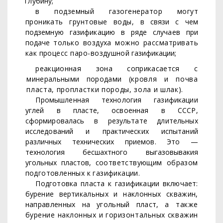
глубину;
в подземный газогенератор могут
проникать грунтовые воды,
в связи с чем
подземную газификацию в ряде случаев при
подаче
только воздуха можно рассматривать
как процесс паро-воздуш
ной газификации;
реакционная зона соприкасается с
минеральными породами
(кровля и почва
пласта, пропластки породы, зола и шлак).
Промышленная технология газификации
углей в пласте, осво­енная в СССР,
сформировалась в результате длительных
исследо­
ваний и практических испытаний
различных технических приемов.
Это —
технология бесшахтного выгазовывакия
угольных пластов,
соответствующим образом
подготовленных к газификации.
Подготовка пласта к газификации включает:
бурение верти­
кальных и наклонных скважин,
направленных на угольный пласт,
а также
бурение наклонных и горизонтальных скважин