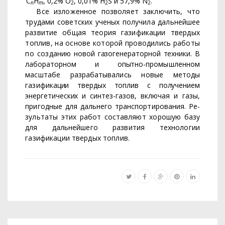
С
Н
, 0,2% О
, 0,01%
H
S
и 57,9%
N
.
n
m
2
2
2
Все изложенное позволяет заключить, что
трудами советских
ученых получила дальнейшее
развитие общая теория газификации
твердых
топлив, на основе которой проводились работы
по созда­
нию новой газогенераторной техники. В
лабораторном и опытно-
промышленном
масштабе разрабатывались новые методы
газифи­
кации твердых топлив с получением
энергетических и синтез-газов,
включая и газы,
пригодные для дальнего транспортирования. Ре­
зультаты этих работ составляют хорошую базу
для дальнейшего
развития технологии
газификации твердых топлив.