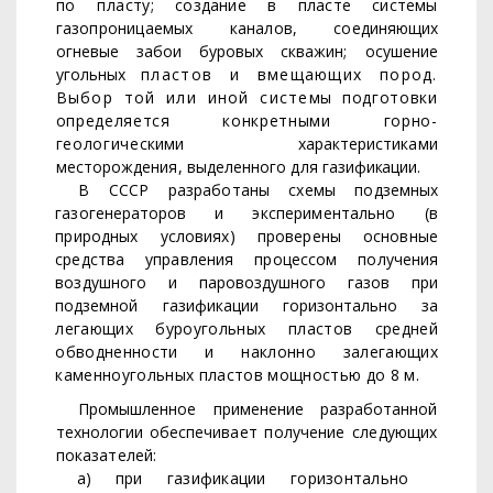
по пла­
сту; создание в пласте системы
газопроницаемых каналов, со­
единяющих
огневые забои буровых скважин; осушение
угольных
пластов и вмещающих пород.
Выбор той или иной систе­
мы подготовки
определяется конкретными горно-
геологиче
скими характеристиками
месторождения, выделенного для гази­
фикации.
В СССР разработаны схемы подземных
газогенераторов и
экспериментально (в
природных условиях) проверены основные
средства управления процессом получения
воздушного и паро­
воздушного газов при
подземной газификации горизонтально за­
легающих буроугольных пластов средней
обводненности и на­клонно залегающих
каменноугольных пластов мощностью до 8 м.
Промышленное применение разработанной
технологии обеспе­
чивает получение следующих
показателей:
а)
при газификации горизонтально