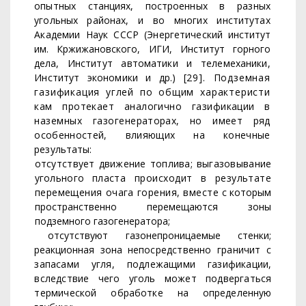
опытных станциях, построенных в разных
угольных рай­
онах, и во многих институтах
Академии Наук СССР (Энергетиче­
ский институт
им. Кржижановского, ИГИ, Институт горного
дела,
Институт автоматики и телемеханики,
Институт экономики и др.)
[29]. Подземная
газификация углей по общим характеристи­
кам протекает аналогично газификации в
наземных газогене­
раторах, но имеет ряд
особенностей, влияющих на конечные
результаты:
отсутствует движение топлива; выгазовывание
угольного пла­
ста происходит в результате
перемещения очага горения, вместе
с которым
пространственно перемещаются зоны
подземного газо­генератора;
отсутствуют газонепроницаемые стенки;
реакционная зона не­
посредственно граничит с
запасами угля, подлежащими газифи­кации,
вследствие чего уголь может подвергаться
термической
обработке на определенную