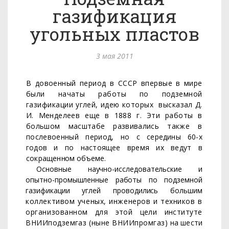
газификация
угольных пластов
3 мая 2011
В довоенный период в СССР впервые в мире
были начаты рабо­ты по подземной
газификации углей, идею которых
высказал
Д.
И. Менделеев еще в 1888 г. Эти работы в
большом масштабе развивались также в
послевоенный период, но
с середины 60-х
годов и по настоящее время их ведут в
сокращен­
ном объеме.
Основные научно-исследовательские и
опытно-промышленные работы по подземной
газификации углей проводились большим
коллективом ученых, инженеров и техников в
организованном
для этой цели институте
ВНИИподземгаз (ныне ВНИИпромгаз)
на шести