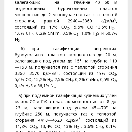
залегающих
на
глубине 40—60 м
подмосковных буроугольных пластов
мощностью до 2 м
получается газ с теплотой
3
сгорания, равной 2940—3360 кДж/м
,
состоящий
из
17%
СО
,
5,5%
СО, 13,5% Н
,
2
2
1,6% СН
, 0,2%
С
n
Н
m
, 0,5% О
, 1,0%
H
S
и 60,7%
4
2
2
N
;
2
б)
при
газификации
ангренских
буроугольных
пластов
мощ­
ностью до 20 м,
залегающих под углом до 15° на глубине 110
—150 м, получается газ с теплотой сгорания
3
3360—3570 кДж/м
,
состоящий из 19% СО
,
2
5,6% СО, 15,2% Н
, 2,5% СН
, 0,2% С
n
Н
m
,
0,5% О
,
2
4
2
0,4%
H
S
и 56,1%
N
;
2
2
в)
при подземной газификации кузнецких углей
марок СС и ГЖ
в пластах мощностью от 8 до
23 м, залегающих под углом 45—
70° на
глубине 250 м, получается газ с теплотой
3
сгорания 4410—
4620 кДж/м
, состоящий из
11,8% СО
, 13,4% СО, 13% Н
, 3,6%
СН
,
0,1%
2
2
4