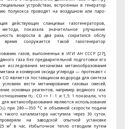
специальных устройствах,
встроенных в генератор
ию полукокса проводят на воздушном или паро-
ция действующих слан­
цевых газогенераторов,
 ме­
тода, показала значительное улучшение
льность возросла в два раза, сократился обслу­
 время сооружается такой га­
зогенератор
ованию газов, вы­
полненных в ИГИ АН СССР [27],
дяного газа без предварительной подготовки его
е исследования механиз
ма метанообразования
 м
етана и конверсия оксида углерода — протекают с
и СО является поставщиком водо­
рода для синтеза
х условиях
вести метанирование газовых смесей,
ение основных реагентов, например водяного газа.
соотношением Н
: СО =
=
1:1
и 1,5: 1 показали, что
2
 для метанообразования являются использование
О
) при 280—350 °С и
объемной скорости подачи
3
и такого катализатора наступила через 30 суток.
 проверяли на заводской опытной установке
3
25 м
в час. Избыточное
тепло отводили путем