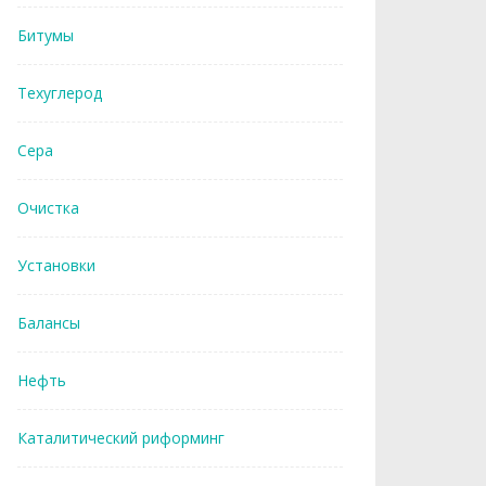
Битумы
Техуглерод
Сера
Очистка
Установки
Балансы
Нефть
Каталитический риформинг