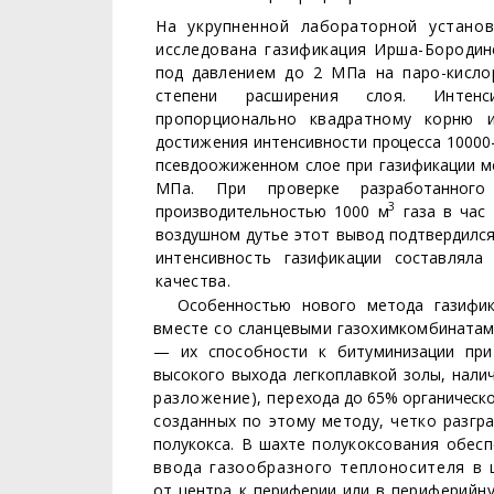
На укрупненной лабораторной устано
исследована газификация Ирша-Боро
дин
под дав­
лением до 2 МПа на паро-кисл
степени расширения слоя. Интенси
пропорционально квадратному корню
достижения ин­
тенсивности процесса 10000
псевдоожиженном слое при газификации ме
МПа. При про­
верке разработанног
3
производительностью 1000 м
газа в час 
воздушном дутье этот вывод подтвер­
дилс
ин­тенсивность газификации составляла 
качества.
Особенностью нового метода газифи
вместе со сланцевыми газохимкомби­
натам
— их
способности к битуминизации при
высокого выхода легкоплавкой золы, нал
разложение), пере­
хода до 65% органической
созданных по этому методу, четко разг
полукокса. В шахте
полукоксования обес
ввода газообразного теплоносителя в
от центра к периферии или в пе­
риферийну