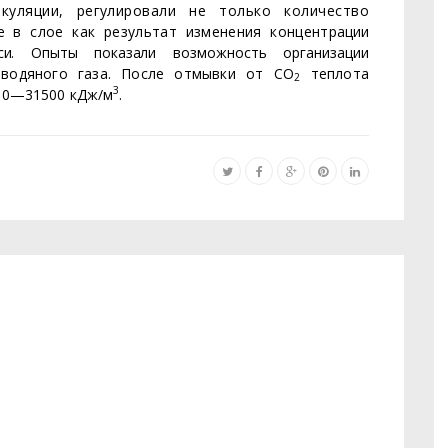
­
куляции, регулировали не только количество
 в слое как результат изменения концентра­
ции
си. Опыты показали воз­
можность организации
я
водяного газа. После отмывки от СО
теплота
2
3
300—31500 кДж/м
.