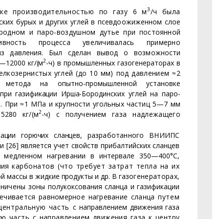
3
вке производительностью по газу 6 м
/ч была
ских бурых и других углей в псевдоожиженном слое
ородном и паро-воздушном дутье
при постоянной
вность процес­
са увеличивалась примерно
из давления. Был сделан вывод о возможности
2
—12000 кг/(м
-ч) в промышленных
газогенераторах в
л­
козернистых углей (до 10 мм) под давлением
≈
2
о метода на опытно-промышленной установке
при газификации Ирша-
Бородинских углей на паро-
я. При
≈
1 МПа и крупности угольных частиц 5—7 мм
2
5280 кг/(м
-ч) с получением
газа надлежащего
кации горючих сланцев,
разработанного ВНИИПС
и [26] является учет свойств прибалтийских сланцев
 медленном нагревании в интер­
вале 350—400°С,
ичия
карбонатов (что требует затрат тепла на их
 массы в жидкие продукты и др. В га­
зогенераторах,
раничены
зоны полукоксования сланца и газификации
печивается равномерное нагревание сланца
путем
 центральную часть
с направлением движения газа
ю часть с направлением движения газа к центру