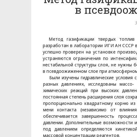
в псевдоо
3
Метод газификации твердых топли
разработан в лаборатории ИГИ АН СССР 
успешно про­
верен на установке произв
устраняются ограничения по интенсифика
нестабильной структуры
слоя, не нужны б
в псевдоожиженном слое при атмосферном
Были изучены гидравлические условия 
разных давлениях, исследованы мас
со-
химических ре­
акций при высоких давле
постоянная степень расширения слоя сохр
пропорционально квадрат­ному корню из 
мени контакта (независимо от влияния
обеспечивается завершенность процесса
давлении. Дополнительные
возможности и
под давлением определяются кинетикой
массовой концентрации реагентов.