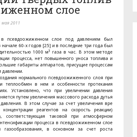
жиженном слое
 мая 2011
в в псевдоожиженном слое
под давлением был
в
начале 60-х годов [25] и в последние три года был
3
одительностью 1000 м
газа в час. В
этом методе
ции про­
цесса, нет повышенного уноса топлива и
ольшие габариты аппаратов, присущие процес­
сам
 давлении.
создания нормального
псевдоожиженного слоя при
 и теплообмен в нем и особенности протекания
ниях. Установлено, что при увеличении
давления
аняется путем
увеличения массового расхода дутья
давления. В этом случае за счет увеличения вре­
 концентрации реагентов на скорость реакции)
, соот­
ветствующая таковой при атмосферном
нтенсификации процесса в псевдоожиженном слое
 газообразования, в основ­
ном за счет роста