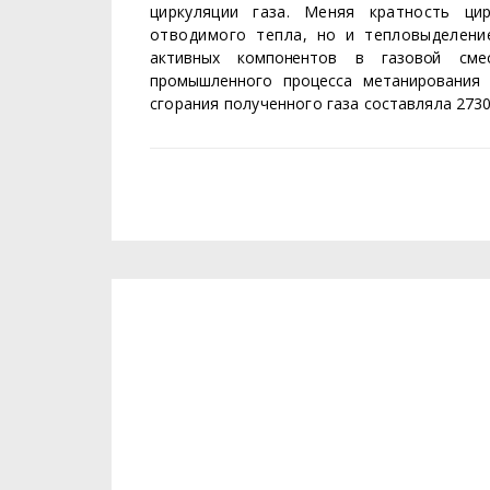
циркуляции газа. Меняя кратность цир
отводимого тепла,
но и тепловыделение
активных компонентов в газовой сме
промышленного процесса метанировани
сгорания получен­
ного газа составляла 27