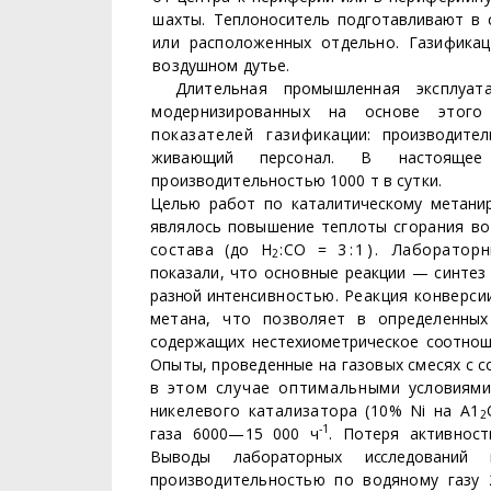
шах­
ты. Теплоноситель подготавливают в 
или расположенных отдельно. Газифика­
ц
воздушном дутье.
Длительная промышленная эксплуата
модернизированных на основе этого
показателей газифика­
ции: производите
живающий персонал. В настоящее
производительностью 1000 т в сутки.
Целью работ по каталитическому метанир
являлось повышение теплоты
сгорания во
со­
става (до Н
:СО =
3:1).
Лабораторны
2
показали, что основные реакции — синтез
разной интен­
сивностью. Реакция конверси
метана, что позволяет в определенны
содержащих нестехиометри
ческое соотнош
Опыты, проведенные на газовых смесях с 
в этом случае оптимальными
условиями
ни­
келевого катализатора (10%
Ni
на А1
2
-1
газа 6000—15 000 ч
. Потеря активно­
ст
Выводы лабо­
раторных исследований
производительностью по водяному газу 