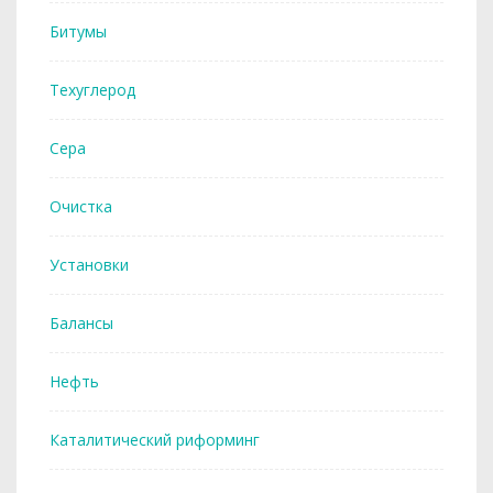
Битумы
Техуглерод
Сера
Очистка
Установки
Балансы
Нефть
Каталитический риформинг