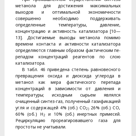
метанола для до­стижения максимальных
выходов и оптимальной экономичности
совершенно необходимо поддерживать
определенные температуры, давление,
концентрацию и активность катализатора [10—
13]. До­стигаемые выходы метанола помимо
времени контакта и активно­сти катализатора
определяются главным образом фактическим пе­
репадом концентраций реагентов по слою
катализатора.
В табл. 46 приведена степень равновесного
превращения оксида
и диоксида углерода в
метанол как мера фактического перепада
концентраций в зависимости от давления и
температуры; исходным
сырьем являлся
очищенный синтез-газ, полученный газификацией
угля и содержащей 4% (об.) СО
26% (об.) СО,
2)
60% (об.) Н
и
10% (об.) инертных примесей.
2
Рециркуляцию прореагировавшего газа для
простоты не учитывали.