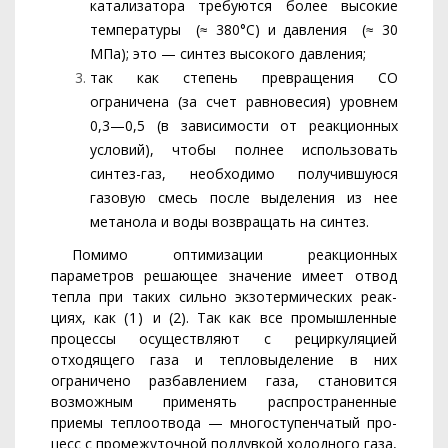
катализатора требуются более высокие
температуры (≈ 380°С) и давления (≈ 30
МПа); это — синтез высокого давления;
так как степень превращения СО
ограничена (за счет равно­весия) уровнем
0,3—0,5 (в зависимости от реакционных
условий), чтобы полнее использовать
синтез-газ, необходимо получившуюся
газовую смесь после выделения из нее
метанола и воды возвращать на синтез.
Помимо оптимизации реакционных
параметров решающее зна­чение имеет отвод
тепла при таких сильно экзотермических реак­
циях, как
(1)
и (2). Так как все промышленные
процессы осуще­ствляют с рециркуляцией
отходящего газа и тепловыделение в них
ограничено разбавлением газа, становится
возможным применять распространенные
приемы теплоотвода — многоступенчатый про­
цесс с промежуточной поддувкой холодного газа,