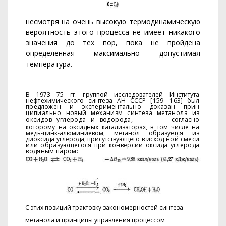
несмотря на очень высокую термодинамическую
вероятность этого процесса не имеет никакого
значения до тех пор, пока не пройдена
определенная максимально допустимая
температура.
---------------
В 1973—75 гг. группой исследователей Института
нефтехимического син­
теза АН СССР [159—163] был
предложен и экспериментально доказан прин­
ципиально новый механизм синтеза метанола из
оксидов углерода и водорода,
согласно
которому на оксидных катализаторах, в том числе на
медь-цинк-алю­
миниевом, метанол образуется из
диоксида углерода, присутствующего в исход
ной смеси
или образующегося при конверсии оксида углерода
водяным паром:
С этих позиций трактовку закономерностей синтеза
метанола и принципы упра­вления процессом