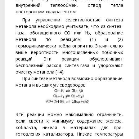
внутренний теп­лообмен, отвод тепла
посторонним хладоагентом.
При управлении селективностью синтеза
метанола необходимо учитывать, что из синтез-
газа, обогащенного СО или Н
, образова­ние
2
метанола по реакциям
(1)
и (2)
термодинамически неблаго­приятно. Значительно
выше вероятность многочисленных побочных
реакций. Эти реакции обусловливают
бесполезный расход синтез-газа и удорожают
очистку метанола [14].
При синтезе метанола возможно образование
метана и высших углеводородов:
Эти реакции можно максимально ограничить,
если свести к мини­
муму содержание железа,
кобальта, никеля в материалах для при­
готовления катализатора. Низкие температуры