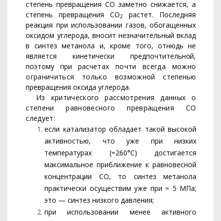
степень превращения СО
заметно снижается, а
степень превращения СО
растет. Последняя
2
реакция при использовании газов, обогащенных
оксидом углерода, вносит незначительный вклад
в синтез метанола и, кроме того, от­
нюдь не
является кинетически предпочтительной,
поэтому при рас­
четах почти всегда можно
ограничиться только возможной сте­
пенью
превращения оксида углерода.
Из критического рассмотрения данных о
степени равновесного превращения СО
следует:
если катализатор обладает такой высокой
активностью, что уже при низких
температурах (≈260°С) достигается
максималь­ное приближение к равновесной
концентрации СО, то синтез метанола
практически осуществим уже при ≈ 5 МПа;
это — синтез низкого давления;
при использовании менее активного