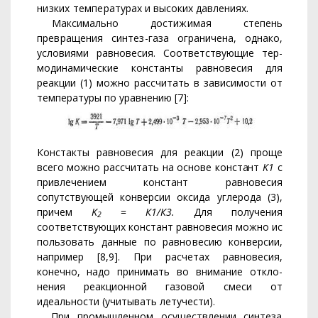
низких темпера­
турах и высоких давлениях.
Максимально достижимая степень
превращения синтез-газа
ограничена, однако,
условиями равновесия. Соответствующие тер­
модинамические константы равновесия для
реакции (1) можно рас­считать в зависимости от
температуры по уравнению [7]:
Констакты равновесия для реакции (2) проще
всего можно рассчи­
тать на основе констант
K
1
с
привлечением констант равновесия
сопутствующей конверсии оксида углерода (3),
причем
K
=
К1/К3.
Для получения
2
соответствующих констант равновесия можно ис­
пользовать данные по равновесию конверсии,
например [8,9]. При
расчетах равновесия,
конечно, надо принимать во внимание откло­
нения реакционной газовой смеси от
идеальности (учитывать лету­чести).
При промышленном осуществлении синтеза