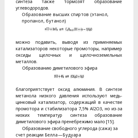
синтеза также тор­мозят образование
углеводородов.
Образование высших спиртов (этанол,
пропанол, бутанол)
можно подавить, выводя из применяемых
катализаторов некото­
рые промоторы, например
оксиды щелочных и щелочноземельных
металлов.
Образованию диметилового эфира
благоприятствует оксид алюминия. В синтезе
метанола низкого давления используют медь-
цинковый катализатор, содержащий в
качестве
промотора и стабилизатора 7,5% А
l
2О3, но из-за
низких температур синтеза образование
диметилового эфира пренебре­
жимо мало [15].
Образование свободного углерода (сажа) за
счет реакции Бел­
ла—Будуара