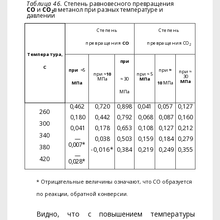
Таблица 46.
Степень равновесного превращения
СО
и
СО
в метанол при разных температуре и
2
давлении
Степень
Степень
превращения
СО
превращения СО
2
Температура,
при
С
при
≈
5
при
≈
при
≈
при
≈
10
при
≈
5
30
МПа
≈
30
МПа
МПа
МПа
10
МПа
МПа
0,462
0,720
0,898
0,041
0,057
0,127
260
0,180
0,442
0,792
0,068
0,087
0,160
300
0,041
0,178
0,653
0,108
0,127
0,212
340
—
0,038
0,503
0,159
0,184
0,279
0,007*
380
-0,016*
0,384
0,219
0,249
0,355
—
420
0,028*
* Отрицательные величины означают, что СО образуется
по реакции, обратной конверсии.
Видно, что с повышением температуры