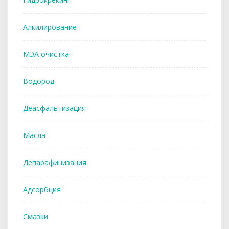
Алкилирование
МЭА очистка
Водород
Деасфальтизация
Масла
Депарафинизация
Адсорбция
Смазки