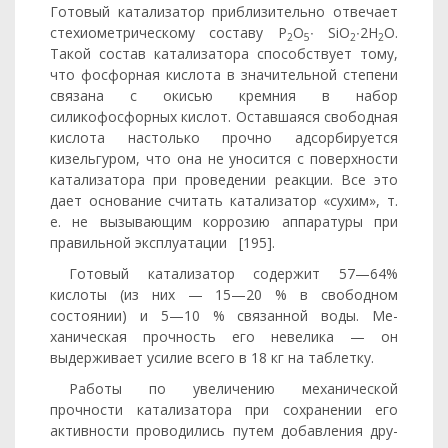
Готовый катализа­тор приблизительно отвечает
стехиометрическому составу Р
О
∙ SiO
∙2H
O.
2
5
2
2
Такой состав катализатора способствует тому,
что фосфорная кислота в значительной степени
связана с окисью крем­ния в набор
силикофосфорных кислот. Оставшаяся свободная
кис­лота настолько прочно адсорбируется
кизельгуром, что она не уносится с поверхности
катализатора при проведении реакции. Все это
дает основание считать катализатор «сухим», т.
е. не вызываю­щим коррозию аппаратуры при
правильной эксплуатации [195].
Готовый катализатор содержит 57—64%
кислоты (из них — 15—20 % в свободном
состоянии) и 5—10 % связанной воды. Ме­
ханическая прочность его невелика — он
выдерживает усилие всего в 18 кг на таблетку.
Работы по увеличению механической
прочности катализатора при сохранении его
активности проводились путем добавления дру­