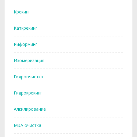
Крекинг
Каткрекинг
Риформинг
Изомеризация
Гидроочистка
Гидрокрекинг
Алкилирование
МЭА очистка