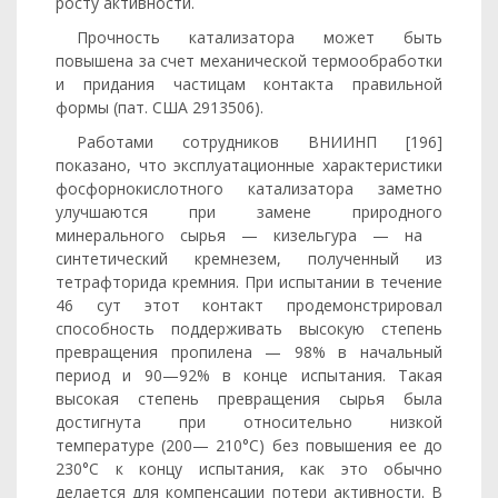
росту активности.
Прочность катализатора может быть
повышена за счет меха­нической термообработки
и придания частицам контакта правиль­ной
формы (пат. США 2913506).
Работами сотрудников ВНИИНП [196]
показано, что эксплуа­тационные характеристики
фосфорнокислотного катализатора за­метно
улучшаются при замене природного
минерального сырья — кизельгура — на
синтетический кремнезем, полученный из
тетрафторида кремния. При испытании в течение
46 сут этот контакт продемонстрировал
способность поддерживать высокую степень
превращения пропилена — 98% в начальный
период и 90—92% в конце испытания. Такая
высокая степень превращения сырья была
достигнута при относительно низкой
температуре (200— 210°С) без повышения ее до
230°С к концу испытания, как это обычно
делается для компенсации потери активности. В