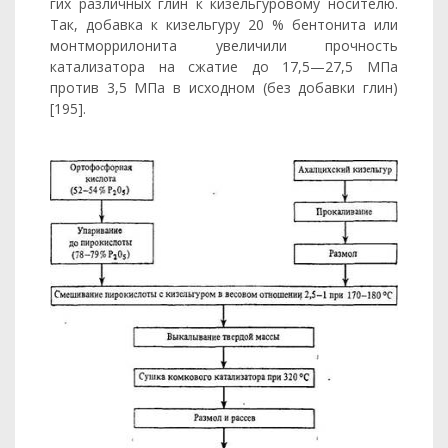
гих различных глин к кизельгуровому носителю.
Так, добавка к кизельгуру 20 % бентонита или
монтморрилонита увеличили проч­ность
катализатора на сжатие до 17,5—27,5 МПа
против 3,5 МПа в исходном (без добавки глин)
[195].