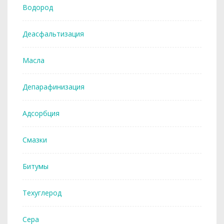
Водород
Деасфальтизация
Масла
Депарафинизация
Адсорбция
Смазки
Битумы
Техуглерод
Сера