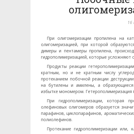
олигомериз
16
При олигомеризации пропилена на кат
олигомеризацией, при которой образу­ют
димеры и пентамеры пропилена, происход
гидрополимеризацией, которые усложняют со
Продукты реакции гетерополимеризац
кратным, но и не кратным числу угле­р
протеканием побочной реакции деструкции
на бутилены и амилены, а образующиеся
избытке мономером. Гетерополимеризация пр
При гидрополимеризации, которая п
олефиновых олигомеров образуется значи
парафинов, циклопарафинов, ароматических
полиолефинов.
Протекание гидрополимеризации или,