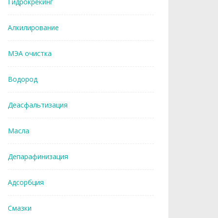
Гидрокрекинг
Алкилирование
МЭА очистка
Водород
Деасфальтизация
Масла
Депарафинизация
Адсорбция
Смазки