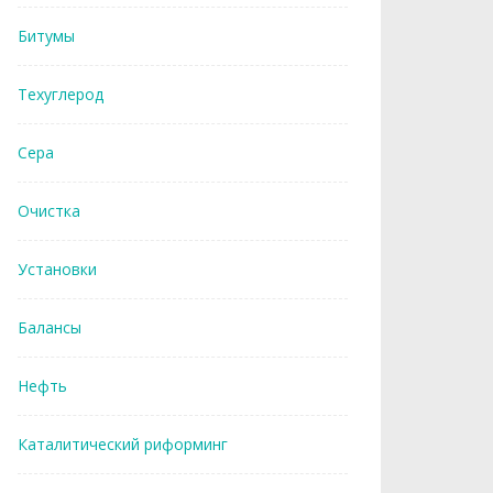
Битумы
Техуглерод
Сера
Очистка
Установки
Балансы
Нефть
Каталитический риформинг