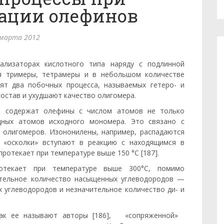
ации олефинов
 марта 2012
ализаторах кислотного типа наряду с подлинной
ся тримеры, тетрамеры и в небольшом количестве
ят два побочных процесса, назы­ваемых гетеро- и
­став и ухудшают качество олигомера.
ии содержат олефины с числом атомов не только
одных атомов исходного мономера. Это связано с
 олигомеров. Изононилены, напри­мер, распадаются
 «оскол­ки» вступают в реакцию с находящимся в
отекает при температуре выше 150 °С [187].
ротекает при температуре выше 300°С, помимо
­тельное количество насыщенных углеводородов —
 углеводородов и незначительное ко­личество ди- и
 как ее называют авторы [186], «сопряженной»