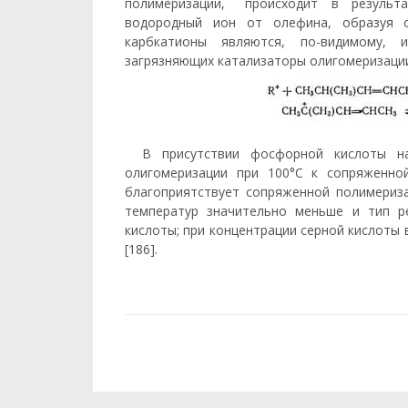
полимеризации, происходит в результат
водородный ион от олефина, образуя 
карбкатионы являются, по-видимому, 
загрязняющих катализаторы олигоме­ризаци
В присутствии фосфорной кислоты на
олигомеризации при 100°С к сопряженно
благоприятствует сопряженной полимериза
температур значительно меньше и тип р
кислоты; при концентрации серной кислоты
[186].