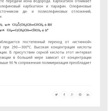
е передачи иона водорода. Карбкатион отнимает
олефиновый карбкатион и парафин. Олефиновые
источником ди- и полиолефиновых отложений,
и:
блюдается постепенный переход от «истинной»
й при 290—300°С. Высокая концентрация кислоты
ции. В присутствии серной кислоты этот интервал
еакции в боль­шей мере зависит от концентрации
 выше 90 % сопряженная полимеризация преобла­дает