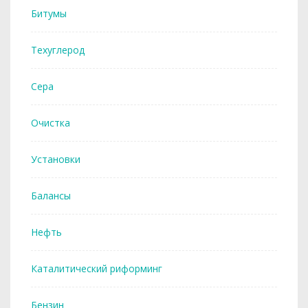
Битумы
Техуглерод
Сера
Очистка
Установки
Балансы
Нефть
Каталитический риформинг
Бензин