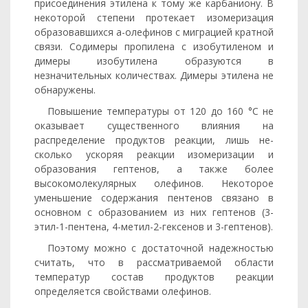
присоединения этилена к тому же карбаниону. В
не­которой степени протекает изомеризация
образовавшихся а-олефинов с миграцией кратной
связи. Содимеры пропилена с изобу­тиленом и
димеры изобутилена образуются в
незначительных ко­личествах. Димеры этилена не
обнаружены.
Повышение температуры от 120 до 160 °С не
оказывает суще­ственного влияния на
распределение продуктов реакции, лишь не­
сколько ускоряя реакции изомеризации и
образования гептенов, а также более
высокомолекулярных олефинов. Некоторое
умень­шение содержания пентенов связано в
основном с образованием из них гептенов (3-
этил-1-пентена, 4-метил-2-гексенов и 3-гептенов).
Поэтому можно с достаточной надежностью
считать, что в рас­сматриваемой области
температур состав продуктов реакции
определяется свойствами олефинов.