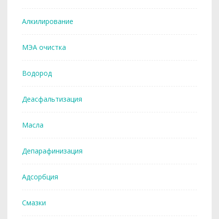
Алкилирование
МЭА очистка
Водород
Деасфальтизация
Масла
Депарафинизация
Адсорбция
Смазки