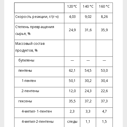
120 °С
140 °С
160 °С
Скорость реакции, г/(г-ч)
4,03
9,02
8,26
Степень превращения
24,9
31,6
35,9
сырья, %
Массовый состав
продуктов, %
бутилены
—
—
—
пентены
62,1
54,5
53,0
1-пентен
50,1
30,2
30,4
2-пентены
12,0
24,3
22,6
гексены
35,5
37,2
37,3
4-метил- 1-пентен
2,3
3,3
4,7
4-метил-2-пентены
следы
1,1
1,5