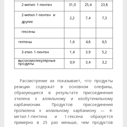
2-метил- 1-пентен
31,0
25,4
23,8
2-метил-1-пентен и
2,2
7,4
7,3
другие
гексены
гептены
1,6
4,8
6,5
3-этил- 1-пентен
1,4
3,9
5,2
высокомолекулярные
0,9
3,4
3,2
продук­
ты
Рассмотрение их показывает, что продукты
реакции содержат в основном олефины,
образующиеся в результате присоединения
этилена к аллильному и изобутенильному
карбанионам. Продук­тов присоединения
пропилена к аллильному карбаниону — 4-
метил-1-пентена и 1-гексена образуется
примерно в 25 раз меньше, чем продуктов