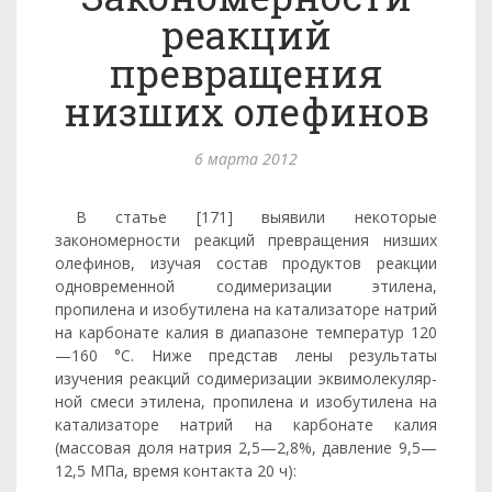
реакций
превращения
низших олефинов
6 марта 2012
В статье [171] выявили некото­рые
закономерности реакций превращения низших
олефинов, изу­чая состав продуктов реакции
одновременной содимеризации эти­лена,
пропилена и изобутилена на катализаторе натрий
на карбо­нате калия в диапазоне температур 120
—160 °С. Ниже представ­ лены результаты
изучения реакций содимеризации эквимолекуляр­
ной смеси этилена, пропилена и изобутилена на
катализаторе нат­рий на карбонате калия
(массовая доля натрия 2,5—2,8%, давле­ние 9,5—
12,5 МПа, время контакта 20 ч):