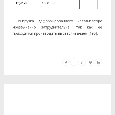
г/(кг-ч)
1000
750
Выгрузка деформированного катализатора
чрезвычайно затруд­нительна, так как ее
приходится производить высверливанием [195].