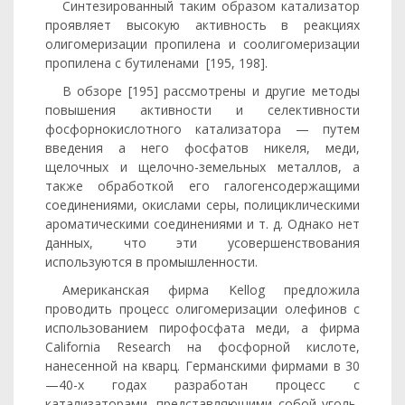
Синтезированный таким образом катализатор
проявляет высо­кую активность в реакциях
олигомеризации пропилена и соолигомеризации
пропилена с бутиленами [195, 198].
В обзоре [195] рассмотрены и другие методы
повышения актив­ности и селективности
фосфорнокислотного катализатора — путем
введения а него фосфатов никеля, меди,
щелочных и щелочно-земельных металлов, а
также обработкой его галогенсодержащими
соединениями, окислами серы, полициклическими
ароматическими соединениями и т. д. Однако нет
данных, что эти усовершенство­вания
используются в промышленности.
Американская фирма Kellog предложила
проводить процесс олигомеризации олефинов с
использованием пирофосфата меди, а фирма
California Research на фосфорной кислоте,
нанесенной на кварц. Германскими фирмами в 30
—40-х годах разработан процесс с
катализаторами, представляющими собой уголь,