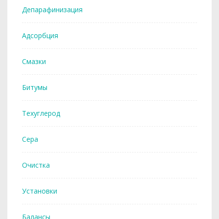
Депарафинизация
Адсорбция
Смазки
Битумы
Техуглерод
Сера
Очистка
Установки
Балансы