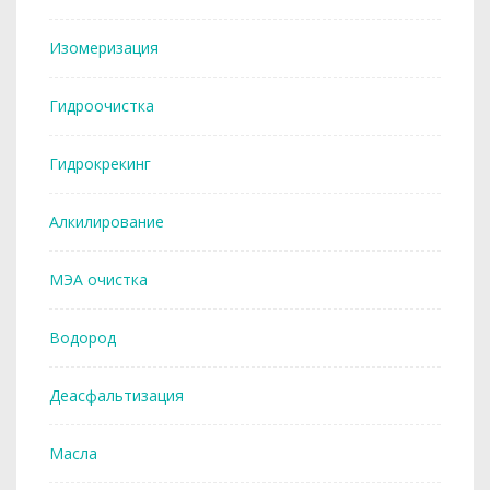
Изомеризация
Гидроочистка
Гидрокрекинг
Алкилирование
МЭА очистка
Водород
Деасфальтизация
Масла