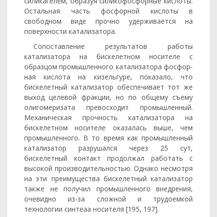
силикагелем, образуя силикофосфорные кислоты.
Остальная часть фосфорной кислоты в
свободном виде прочно удерживается на
поверхности катализатора.
Сопоставление результатов работы
катализатора на бискелетном носителе с
образцом промышленного катализатора фосфор­
ная кислота на кизельгуре, показало, что
бискелетный катализатор обеспечивает тот же
выход целевой фракции, но по общему съему
олигомеризата превосходит промышленный.
Механическая проч­ность катализатора на
бискелетном носителе оказалась выше, чем
промышленного. В то время как промышленный
катализатор раз­рушался через 25 сут,
бискелетный контакт продолжал работать с
высокой производительностью. Однако несмотря
на эти преиму­щества бискелетный катализатор
также не получил промышлен­ного внедрения,
очевидно из-за сложной и трудоемкой
технологии синтеаа носителя [195, 197].