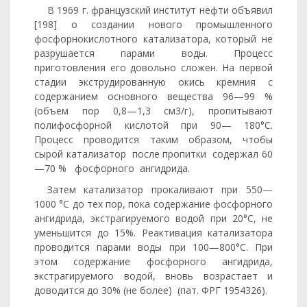
В 1969 г. французский институт нефти объявил
[198] о созда­нии нового промышленного
фосфорнокислотного катализатора, ко­торый не
разрушается парами воды. Процесс
приготовления его довольно сложен. На первой
стадии экструдированную окись кремния с
содержанием основного вещества 96—99 %
(объем пор 0,8—1,3 см3/г), пропитывают
полифосфорной кислотой при 90— 180°С.
Процесс проводится таким образом, чтобы
сырой катализа­тор после пропитки содержал 60
—70 % фосфорного ангидрида.
Затем катализатор прокаливают при 550—
1000 °С до тех пор, пока содержание фосфорного
ангидрида, экстрагируемого водой при 20°С, не
уменьшится до 15%. Реактивация катализатора
прово­дится парами воды при 100—800°С. При
этом содержание фос­форного ангидрида,
экстрагируемого водой, вновь возрастает и
доводится до 30% (не более) (пат. ФРГ 1954326).