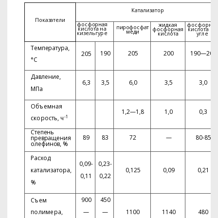
Катализатор
Показатели
фосфорная
жидкая
фосфорная
пиро
фосфат
кислота
на
фосфорная
кислота
на
меди
кизельгуре
кислота
угле
Температура,
190
205
200
190—200
205
°С
Давление,
6,3
3,5
6,0
3,5
3,0
МПа
Объемная
1,2—1,8
1,0
0,3
-1
скорость, ч
Степень
89
83
72
—
80-85
превращения
оле­
финов, %
Расход
0,09-
0,23-
катализатора,
0,125
0,09
0,21
0,11
0,22
%
900
450
Съем
полимера,
—
—
1100
1140
480