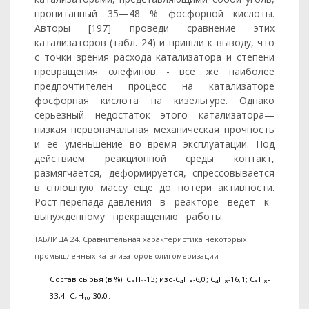
пропитанный 35—48 % фосфорной кислоты.
Авторы [197] проведи сравнение этих
катализаторов (табл. 24) и пришли к выводу, что
с точки зрения расхода катализатора и степени
превращения олефинов - все же наиболее
предпочтителен процесс на катализаторе
фосфорная кислота на кизельгуре. Однако
серьезный недостаток этого ката­лизатора—
низкая первоначальная механическая прочность
и ее уменьшение во время эксплуатации. Под
действием реакционной среды контакт,
размягчается, деформируется, спрессовывается
в сплошную массу еще до потери активности.
Рост перепада давле­ния в реакторе ведет к
вынужденному прекращению работы.
ТАБЛИЦА 24. Сравнительная характеристика некоторых
промышленных катализаторов олигомеризации
Состав сырья (в %): С
Н
-13; изо-С
Н
-6,0; С
Н
-16,1; С
Н
-
3
6
4
8
4
8
3
8
33,4; С
Н
-30,0.
4
10