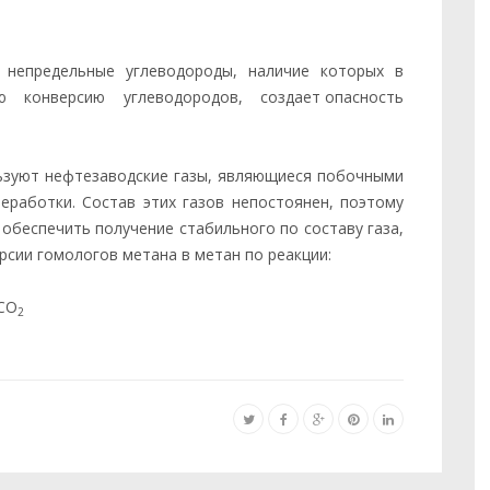
непредельные углеводороды, наличие которых в
вую конверсию углеводородов, создает опасность
льзуют нефтезаводские газы, являющиеся побочными
еработки. Состав этих газов непостоянен, поэтому
обеспечить получение стабильного по составу газа,
сии гомологов метана в метан по реакции:
4СО
2