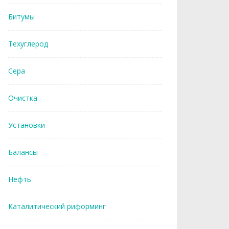
Битумы
Техуглерод
Сера
Очистка
Установки
Балансы
Нефть
Каталитический риформинг