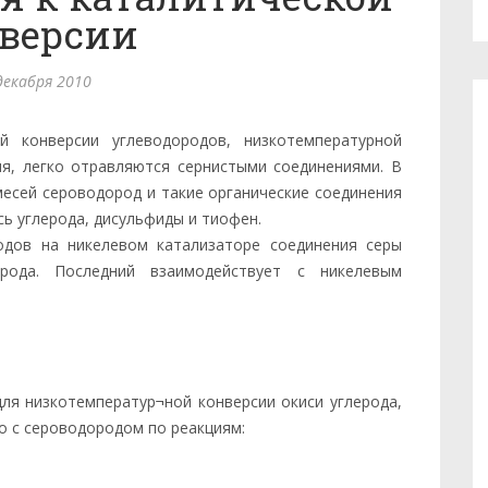
версии
декабря 2010
й конверсии углеводородов, низкотемпературной
ия, легко отравляются сернистыми соединениями. В
месей сероводород и такие органические соединения
сь углерода, дисульфиды и тиофен.
одов на никелевом катализаторе соединения серы
рода. Последний взаимодействует с никелевым
ля низкотемператур¬ной конверсии окиси углерода,
о с сероводородом по реакциям: