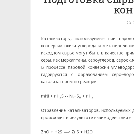
кон
15 
Катализаторы, используемые при парово
конверсии окиси углерода и метаниро¬ван
исходном сырье могут быть в качестве при
серы, как меркаптаны, сероуглерод, серооки
В процессе паровой конверсии углеводор
гидрируются с образованием серо¬водо
катализатором по реакции:
mNi + nH
S -- Ni
S
+ nH
2
m
n
2
Отравление катализаторов, используемых д
происходит в результате взаимодействия ег
ZnO + H2S —> ZnS + H2О