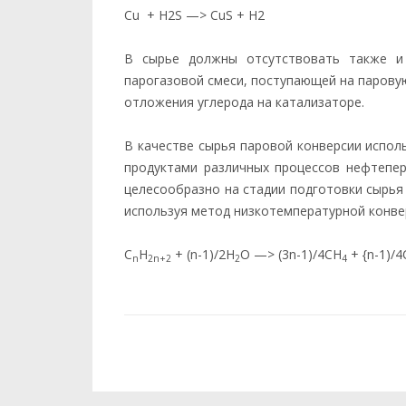
Cu + H2S —> CuS + H2
В сырье должны отсутствовать также и 
парогазовой смеси, поступающей на паро
отложения углерода на катализаторе.
В качестве сырья паровой конверсии испо
продуктами различных процессов нефтепер
целесообразно на стадии подготовки сырья 
используя метод низкотемпературной конвер
С
Н
+ (n-1)/2H
О —> (3n-1)/4СH
+ {n-1)/
n
2n+2
2
4