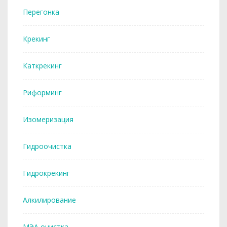
Перегонка
Крекинг
Каткрекинг
Риформинг
Изомеризация
Гидроочистка
Гидрокрекинг
Алкилирование
МЭА очистка