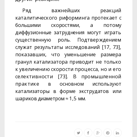
Ряд важнейших реакций
каталитического риформинга протекает
с
большими скоростями, а потому
диффузионные затруднения
могут играть
существенную роль. Подтверждением
служат резуль­таты исследований [17, 73],
показавших, что уменьшение размера
гранул катализатора приводит не только
к увеличению скорости
процесса, но и его
селективности [73]. В промышленной
практике
в основном используют
катализаторы в форме экструдатов или
шари­
ков диаметром
≈
1,5
мм.