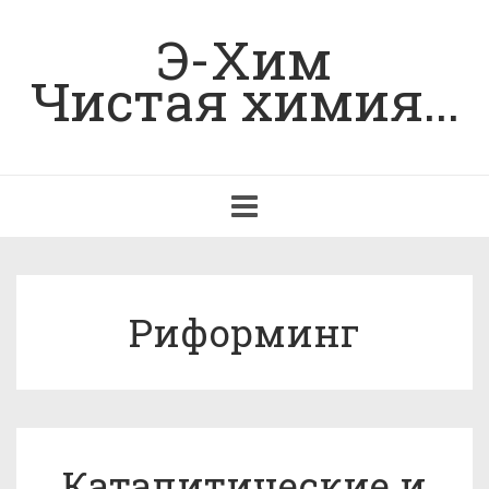
Э-Хим
Чистая химия...
Toggle
navigation
Риформинг
Каталитические и