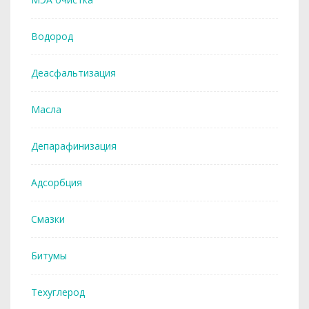
Водород
Деасфальтизация
Масла
Депарафинизация
Адсорбция
Смазки
Битумы
Техуглерод