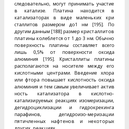
следовательно, могут принимать участие
в ката­
лизе. Платина находится в
катализаторах в виде маленьких кри­
сталлитов размером до1 нм [195]. По
другим данным [188] размер
кристаллитов
платины колеблется от 1 до 3 нм. Обычно
поверх­
ность платины составляет всего
лишь 0,5% от поверхности оксида
алюминия [195]. Кристаллиты платины
располагаются на носителе
между его
кислотными центрами. Введение хлора
или фтора повы­
шает кислотность оксида
алюминия и тем самым увеличивает актив­
ность катализатора в кислотно-
катализируемых реакциях изомери­
зации,
дегидроциклизации и гидрокрекинга
парафинов, дегидроизо-
меризации
пятичленных нафтенов и некоторых
других
реакциях.