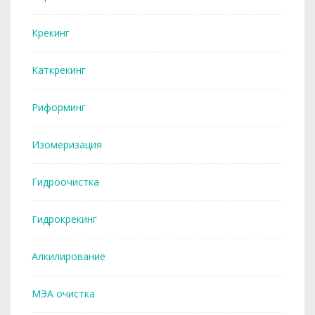
Крекинг
Каткрекинг
Риформинг
Изомеризация
Гидроочистка
Гидрокрекинг
Алкилирование
МЭА очистка