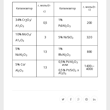
r
, моль/(г-
r
, моль/(г-
Катализатор
Катализатор
с)
с)
34% С
r
О
/
1%
2
3
0,5
200
А1
О
Pd/Al
O
2
3
2
3
10% МоО
/
3
3
5%
Ni/SiO
320
2
А1
О
2
3
5%
1%
13
890
Ni/Al
O
Rh/Al
O
2
3
2
3
0,5% Pt/Al
O
2
3
5% Со/
или
1400—
13
4000
0,5% Pt/SiO
х
А
l
О
2
2
3
A1
O
2
3