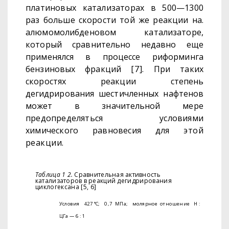
платиновых катализаторах в
500—1300
раз
больше скорости той же реакции на.
алюмомолибденовом катализа­торе,
который сравнительно недавно еще
применялся в процессе риформинга
бензиновых фракций
[7].
При таких
скоростях реакции
степень
дегидрирования шестичленных нафтенов
может в значитель­
ной мере
предопределяться условиями
химического равновесия для
этой
реакции.
Таблица 1 2.
Сравнительная активность
катализаторов в реакций
дегидрирования
циклогексана [5, 6]
Условия
427 °С;
0,7
МПа;
молярное
отношение
H
:
ЦГа — 6 : 1