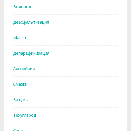
Водород
Деасфальтизация
Масла
Депарафинизация
Адсорбция
Смазки
Битумы
Техуглерод
Сера