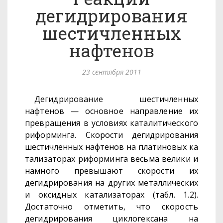
дегидрирования
шестичленных
нафтенов
23 сентября 2011
Дегидрирование шестичленных
нафтенов — основное направле­ние их
превращения в условиях каталитического
риформинга. Ско­
рости дегидрирования
шестичленных нафтенов на платиновых ка­
тализаторах риформинга весьма велики и
намного превышают ско­рости их
дегидрирования на других металлических
и оксидных ката­лизаторах (табл. 1.2).
Достаточно отметить, что скорость
дегидри­
рования циклогексана на