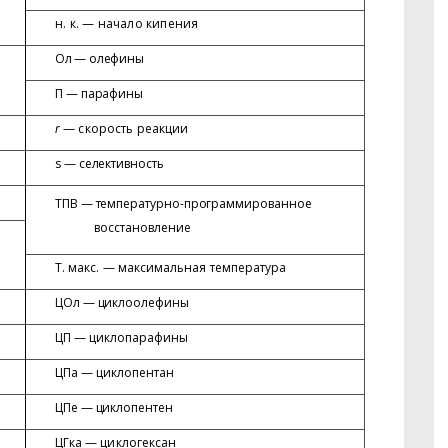
н. к. — начало кипения
Ол — олефины
П — парафины
r
— скорость реакции
s
— селективность
ТПВ — температурно-программи
рованное
восстановление
Т. макс. — максимальная температура
ЦОл — циклоолефины
ЦП — циклопарафины
ЦПа — циклопентан
ЦПе — циклопентен
ЦГка — циклогексан