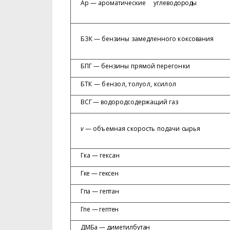
Ар — ароматические
углеводо
роды
БЗК — бензины замедленного кок
сования
БПГ — бензины прямой перегонки
БТК — бензол, толуол, ксилол
ВСГ — водородсодержащий газ
v
— объемная скорость подачи
сырья
Гка — гексан
Гке — гексен
Гпа — гептан
Гпе — гептен
ДМБа — диметилбутан