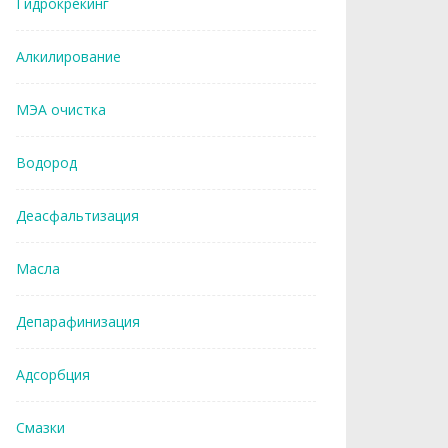
Гидрокрекинг
Алкилирование
МЭА очистка
Водород
Деасфальтизация
Масла
Депарафинизация
Адсорбция
Смазки