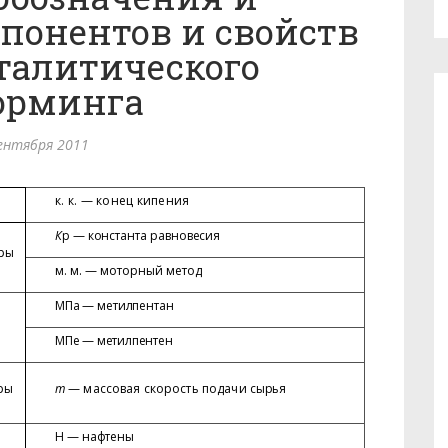
понентов и свойств
талитического
орминга
ентября 2011
к. к. — конец кипения
К
р — константа равновесия
оры
м. м. — моторный метод
МПа — метилпентан
МПе — метилпентен
ры
m
— массовая скорость подачи
сырья
Н — нафтены