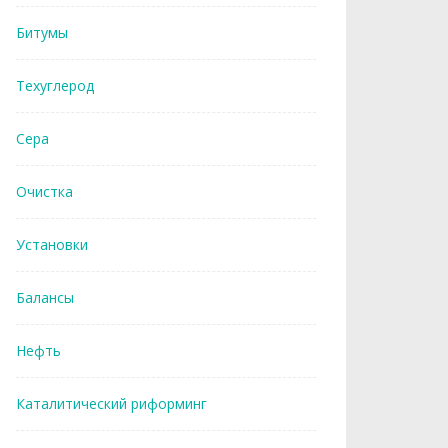
Битумы
Техуглерод
Сера
Очистка
Установки
Балансы
Нефть
Каталитический риформинг