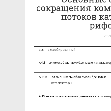
сокращения ком
потоков ка
риф
23 с
адс — адсорбированный
АКМ — алюмокобальтмолибдено
вые катализат
АНКМ — алюмоникелькобальтмо
либденовые
катализаторы
АНМ — алюмоникельмолибдено
вые катализато