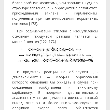
более слабыми кислотами, чем пропилен. Судя по
структуре гептенов, они образуются в результате
присоединения этилена к карбанионам,
полученным при металлировании нормальных
пентенов [172].
При содимеризации этилена с изобутиленом
основным продук­том реакции является 2-
метил-1-пентен [155, 172]:
В продуктах реакции не обнаружен 3,3-
диметил-1-бутен — оле­фин, образования
которого следовало бы ожидать в случае при­
соединения изобутилена к винильному
карбаниону. В пределах чувствительности
анализа отсутствуют димеры этилена, а высо­кий
выход октенов и более высокомолекулярных
олефинов скорее всего объясняется