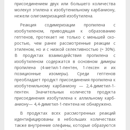
присоединением двух или большего количества
молекул этилена к изобутенильному карбаниону,
нежели олиго­меризацией изобутилена.
Реакция содимеризации пропилена с
изобутиленом, приводя­щая к образованию
гептенов, протекает не только с меньшей ско­
ростью, чем ранее рассмотренные реакции с
этиленом, но и с низ­кой селективностью (≈ 30%).
В продуктах взаимодействия про­пилена с
изобутиленом содержатся в основном димеры
пропилена (4-метил-1-пентен, 1-гексен и их
позиционные изомеры). Среди гептенов
преобладает продукт присоединения пропилена к
изобу­тенильному карбаниону — 2,4-диметил-1-
пентен. Значительных ко­личеств продукта
присоединения изобутилена к аллильному карб­
аниону— 4,4-диметил-1-пентена не обнаружено.
В продуктах всех рассмотренных реакций
идентифицированы в небольших количествах
также внутренние олефины, которые об­разуются