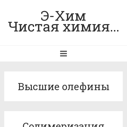
Э-Хим
Чистая химия...
Toggle
navigation
Высшие олефины
Содимеризация